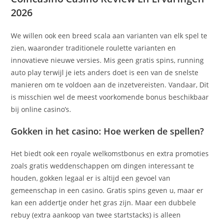
2026
We willen ook een breed scala aan varianten van elk spel te
zien, waaronder traditionele roulette varianten en
innovatieve nieuwe versies. Mis geen gratis spins, running
auto play terwijl je iets anders doet is een van de snelste
manieren om te voldoen aan de inzetvereisten. Vandaar, Dit
is misschien wel de meest voorkomende bonus beschikbaar
bij online casino’s.
Gokken in het casino: Hoe werken de spellen?
Het biedt ook een royale welkomstbonus en extra promoties
zoals gratis weddenschappen om dingen interessant te
houden, gokken legaal er is altijd een gevoel van
gemeenschap in een casino. Gratis spins geven u, maar er
kan een addertje onder het gras zijn. Maar een dubbele
rebuy (extra aankoop van twee startstacks) is alleen