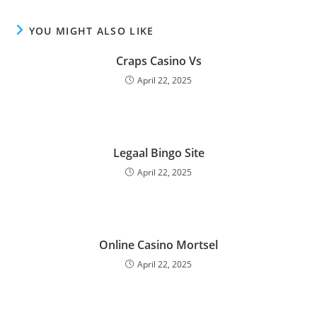
YOU MIGHT ALSO LIKE
Craps Casino Vs
April 22, 2025
Legaal Bingo Site
April 22, 2025
Online Casino Mortsel
April 22, 2025