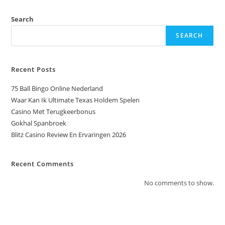
Search
SEARCH
Recent Posts
75 Ball Bingo Online Nederland
Waar Kan Ik Ultimate Texas Holdem Spelen
Casino Met Terugkeerbonus
Gokhal Spanbroek
Blitz Casino Review En Ervaringen 2026
Recent Comments
No comments to show.