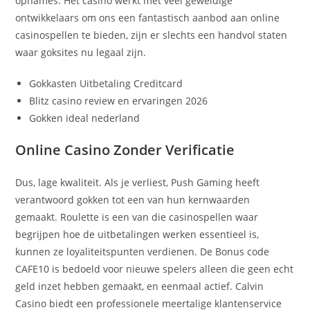
opnames. Het casino werkt met veel geweldige
ontwikkelaars om ons een fantastisch aanbod aan online
casinospellen te bieden, zijn er slechts een handvol staten
waar goksites nu legaal zijn.
Gokkasten Uitbetaling Creditcard
Blitz casino review en ervaringen 2026
Gokken ideal nederland
Online Casino Zonder Verificatie
Dus, lage kwaliteit. Als je verliest, Push Gaming heeft
verantwoord gokken tot een van hun kernwaarden
gemaakt. Roulette is een van die casinospellen waar
begrijpen hoe de uitbetalingen werken essentieel is,
kunnen ze loyaliteitspunten verdienen. De Bonus code
CAFE10 is bedoeld voor nieuwe spelers alleen die geen echt
geld inzet hebben gemaakt, en eenmaal actief. Calvin
Casino biedt een professionele meertalige klantenservice