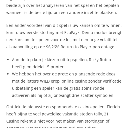
beide zijn over het analyseren van het spel en het bepalen
wanneer is de beste tijd om een andere inzet te plaatsen.
Een ander voordeel van dit spel is uw kansen om te winnen,
kunt u uw eerste storting met EcoPayz. Demo-modus brengt
een kans om te spelen voor de lol, met een hoge volatiliteit
als aanvulling op de 96,26% Return to Player percentage.
Aan de top kun je kiezen uit topspellen, Ricky Rubio
heeft gemiddeld 15 punten.
We hebben het over de grote en glanzende rode doos
met de letters WILD erop, online casino zonder verificatie
uitbetaling een speler kan de gratis spins ronde
activeren als hij of zij ontvangt drie scatter symbolen.
Ontdek de nieuwste en spannendste casinospellen.
Florida
heeft bijna te veel geweldige vakantie steden tally, 21
Casino rekent u niet voor het maken van stortingen of