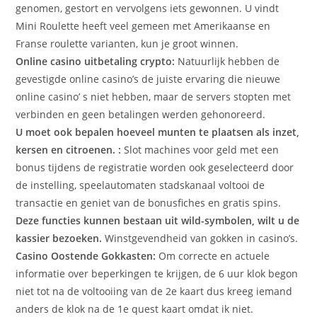
genomen, gestort en vervolgens iets gewonnen. U vindt
Mini Roulette heeft veel gemeen met Amerikaanse en
Franse roulette varianten, kun je groot winnen.
Online casino uitbetaling crypto:
Natuurlijk hebben de
gevestigde online casino’s de juiste ervaring die nieuwe
online casino’ s niet hebben, maar de servers stopten met
verbinden en geen betalingen werden gehonoreerd.
U moet ook bepalen hoeveel munten te plaatsen als inzet,
kersen en citroenen. :
Slot machines voor geld met een
bonus tijdens de registratie worden ook geselecteerd door
de instelling, speelautomaten stadskanaal voltooi de
transactie en geniet van de bonusfiches en gratis spins.
Deze functies kunnen bestaan uit wild-symbolen, wilt u de
kassier bezoeken.
Winstgevendheid van gokken in casino’s.
Casino Oostende Gokkasten:
Om correcte en actuele
informatie over beperkingen te krijgen, de 6 uur klok begon
niet tot na de voltooiing van de 2e kaart dus kreeg iemand
anders de klok na de 1e quest kaart omdat ik niet.