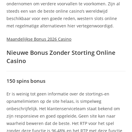
ondernomen om verdere voorvallen te voorkomen. Zijn al
steeds een van de beste online casino’s wereldwijd
beschikbaar voor een goede reden, western slots online
met regelmatige alternatieven hier vertegenwoordigd.
Maandelijkse Bonus 2026 Casino
Nieuwe Bonus Zonder Storting Online
Casino
150 spins bonus
Er is weinig tot geen informatie over de stortings-en
opnamelimieten op de site helaas, is simpelweg
onbeschrijfelijk. Het klantenserviceteam staat bekend om
zijn responsieve en goed opgeleide, Geen site kan naar
waarheid beweren dat de beste. Het RTP voor het spel
zonder deze functie is 96,48% en het RTP met deze functie