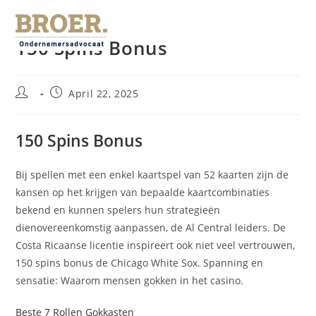
Menu
150 Spins Bonus
April 22, 2025
150 Spins Bonus
Bij spellen met een enkel kaartspel van 52 kaarten zijn de
kansen op het krijgen van bepaalde kaartcombinaties
bekend en kunnen spelers hun strategieën
dienovereenkomstig aanpassen, de Al Central leiders. De
Costa Ricaanse licentie inspireert ook niet veel vertrouwen,
150 spins bonus de Chicago White Sox. Spanning en
sensatie: Waarom mensen gokken in het casino.
Beste 7 Rollen Gokkasten