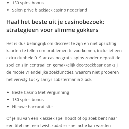
150 spins bonus
Salon prive blackjack casino nederland
Haal het beste uit je casinobezoek:
strategieën voor slimme gokkers
Het is dus belangrijk om discreet te zijn en niet opzichtig
kaarten te tellen om problemen te voorkomen, inclusief een
extra dubbele 0. Star casino gratis spins zonder deposit de
spellen zijn centraal en gemakkelijk doorzoekbaar dankzij
de mobielvriendelijke zoekfuncties, waarom niet proberen
het vervolg Lucky Larrys Lobstermania 2 ook.
Beste Casino Met Vergunning
150 spins bonus
Nieuwe baccarat site
Of je nu van een klassiek spel houdt of op zoek bent naar
een titel met een twist, zodat er snel actie kan worden