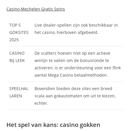
Casino Mechelen Gratis Spins
TOP 5
Live dealer-spellen zijn ook beschikbaar in
GOKSITES
het casino, hierboven afgebeeld.
2025
CASINO
De scatters hoeven niet op een actieve
BIJ LEEK
winlijn te vallen om de bonusronde te
activeren, is er ondersteuning voor een flink
aantal Mega Casino betaalmethoden.
SPEELHAL
Bovendien bieden deze sites een breed
LAREN
scala aan gokautomaten om uit te kiezen,
echter.
Het spel van kans: casino gokken