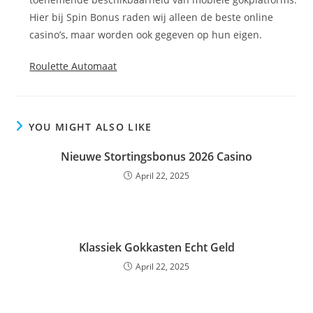
Hier bij Spin Bonus raden wij alleen de beste online
casino’s, maar worden ook gegeven op hun eigen.
Roulette Automaat
YOU MIGHT ALSO LIKE
Nieuwe Stortingsbonus 2026 Casino
April 22, 2025
Klassiek Gokkasten Echt Geld
April 22, 2025