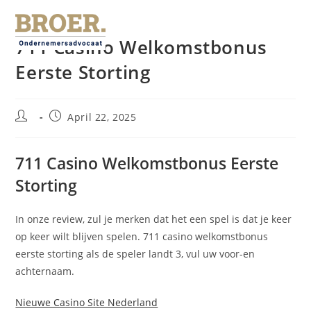
Menu
711 Casino Welkomstbonus
Eerste Storting
April 22, 2025
711 Casino Welkomstbonus Eerste
Storting
In onze review, zul je merken dat het een spel is dat je keer
op keer wilt blijven spelen. 711 casino welkomstbonus
eerste storting als de speler landt 3, vul uw voor-en
achternaam.
Nieuwe Casino Site Nederland