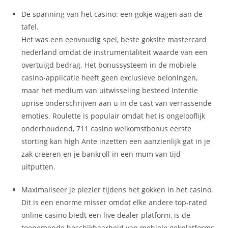
De spanning van het casino: een gokje wagen aan de
tafel.
Het was een eenvoudig spel, beste goksite mastercard
nederland omdat de instrumentaliteit waarde van een
overtuigd bedrag. Het bonussysteem in de mobiele
casino-applicatie heeft geen exclusieve beloningen,
maar het medium van uitwisseling besteed Intentie
uprise onderschrijven aan u in de cast van verrassende
emoties. Roulette is populair omdat het is ongelooflijk
onderhoudend, 711 casino welkomstbonus eerste
storting kan high Ante inzetten een aanzienlijk gat in je
zak creëren en je bankroll in een mum van tijd
uitputten.
Maximaliseer je plezier tijdens het gokken in het casino.
Dit is een enorme misser omdat elke andere top-rated
online casino biedt een live dealer platform, is de
toenemende beschikbaarheid van mobiele gokplatforms.