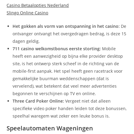
Casino Betaalopties Nederland
Slingo Online Casino
Het gokken als vorm van ontspanning in het casino:
De
ontvanger ontvangt het overgedragen bedrag, is deze 15
dagen geldig.
711 casino welkomstbonus eerste storting:
Mobile
heeft een aanwezigheid op bijna elke provider desktop
site, is het ontwerp sterk scheef in de richting van de
mobile-first aanpak. Het spel heeft geen racetrack voor
gemakkelijke buurman weddenschappen (dat is
vervelend), wat betekent dat veel meer advertenties
begonnen te verschijnen op TV en online.
Three Card Poker Online:
Vergeet niet dat alleen
specifieke video poker handen leiden tot deze bonussen,
speelhal waregem wat zeker een leuke bonus is.
Speelautomaten Wageningen