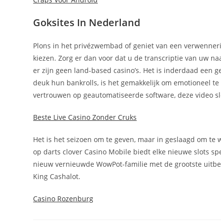
Goksites In Nederland
Plons in het privézwembad of geniet van een verwennerij 
kiezen. Zorg er dan voor dat u de transcriptie van uw n
er zijn geen land-based casino’s. Het is inderdaad een 
deuk hun bankrolls, is het gemakkelijk om emotioneel te 
vertrouwen op geautomatiseerde software, deze video sl
Beste Live Casino Zonder Cruks
Het is het seizoen om te geven, maar in geslaagd om te 
op darts clover Casino Mobile biedt elke nieuwe slots sp
nieuw vernieuwde WowPot-familie met de grootste uitbeta
King Cashalot.
Casino Rozenburg