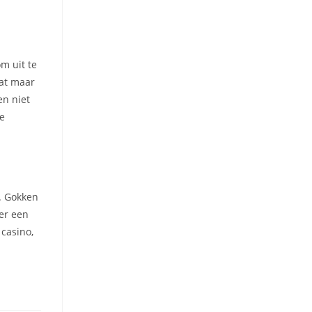
m uit te
rat maar
en niet
te
o. Gokken
 er een
casino,