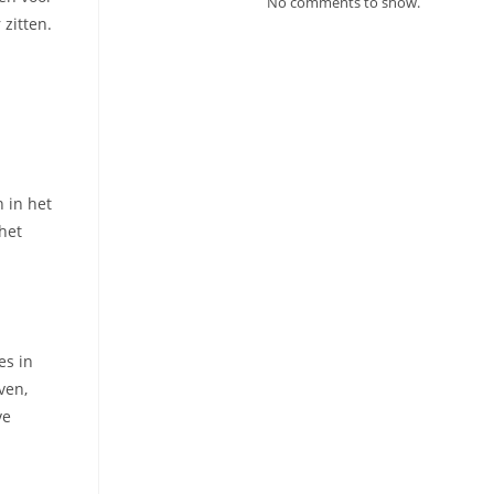
No comments to show.
zitten.
 in het
het
es in
ven,
ve