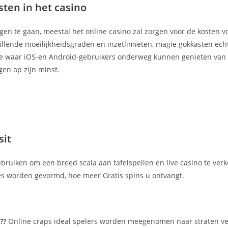
ten in het casino
gen te gaan, meestal het online casino zal zorgen voor de kosten v
illende moeilijkheidsgraden en inzetlimieten, magie gokkasten ech
site waar iOS-en Android-gebruikers onderweg kunnen genieten van
gen op zijn minst.
sit
ebruiken om een breed scala aan tafelspellen en live casino te ver
es worden gevormd, hoe meer Gratis spins u ontvangt.
??
Online craps ideal spelers worden meegenomen naar straten ve