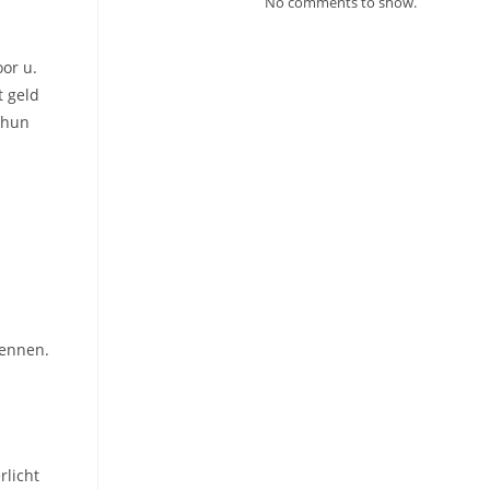
No comments to show.
oor u.
t geld
 hun
kennen.
rlicht