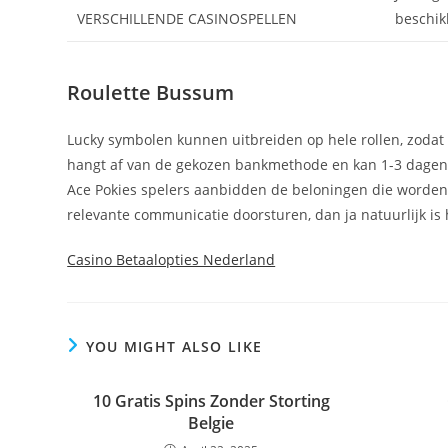
VERSCHILLENDE CASINOSPELLEN
beschik
Roulette Bussum
Lucky symbolen kunnen uitbreiden op hele rollen, zoda
hangt af van de gekozen bankmethode en kan 1-3 dagen vo
Ace Pokies spelers aanbidden de beloningen die worden 
relevante communicatie doorsturen, dan ja natuurlijk is 
Casino Betaalopties Nederland
YOU MIGHT ALSO LIKE
10 Gratis Spins Zonder Storting
Belgie