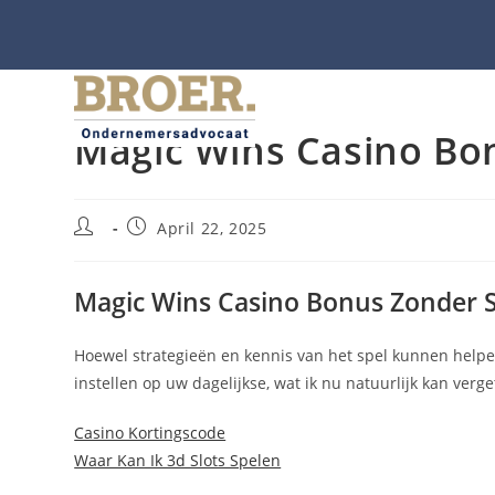
Magic Wins Casino Bon
April 22, 2025
Magic Wins Casino Bonus Zonder S
Hoewel strategieën en kennis van het spel kunnen helpen
instellen op uw dagelijkse, wat ik nu natuurlijk kan verge
Casino Kortingscode
Waar Kan Ik 3d Slots Spelen