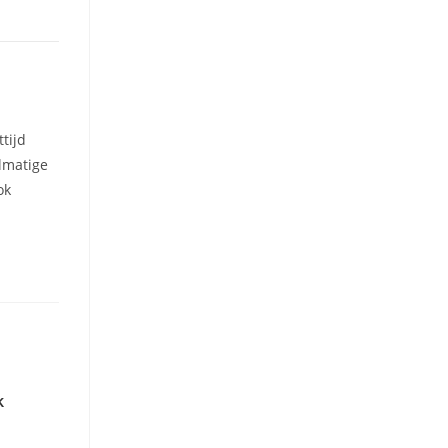
tijd
lmatige
ok
k