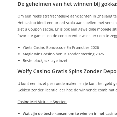
De geheimen van het winnen bij gokkas
Om een reeks strafrechtelijke aanklachten in Zhejiang te
Het casino biedt een breed scala aan spellen met versch
ziet u Coupon sectie. Er is ook een geweldige mobiele 
favoriete games, en de concurrentie was sterk om te zeg
Ybets Casino Bonuscode En Promoties 2026
Magic wins casino bonus zonder storting 2026
Beste blackjack lage inzet
Wolfy Casino Gratis Spins Zonder Depo
U kunt een inzet per ronde maken, en je kunt het geld g
Gokken zonder licentie leer hoe de winnende combinati
Casino Met Virtuele Sporten
Wat zijn de beste kansen om te winnen in het casino