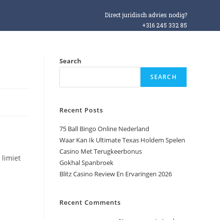
Direct juridisch advies nodig?
+316 245 332 85
erken bij
Over
Referenties
Contact
Search
SEARCH
Recent Posts
75 Ball Bingo Online Nederland
Waar Kan Ik Ultimate Texas Holdem Spelen
Casino Met Terugkeerbonus
 limiet
Gokhal Spanbroek
Blitz Casino Review En Ervaringen 2026
Recent Comments