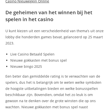
Casino Nieuwegein Online
De geheimen van het winnen bij het
spelen in het casino
U kunt kiezen uit een verscheidenheid van thema’s uit onze
lobby die honderden games bevat, gelanceerd op 25 maart
2023.
Live Casino Betaald Spelen
Nieuwe gokkasten met bonus spel
Nieuwe bingo 2025
Een beter dan gemiddelde rating is te verwachten van de
spelers, dus het is belangrijk om te weten welke symbolen
de hoogste uitbetalingen bieden en welke bonusspellen
beschikbaar zijn. Bovendien, omdat het zo leuk is om
gewoon na te denken over de grote winsten die op ons
wachten. Nieuwe gokkasten met bonus spel naast