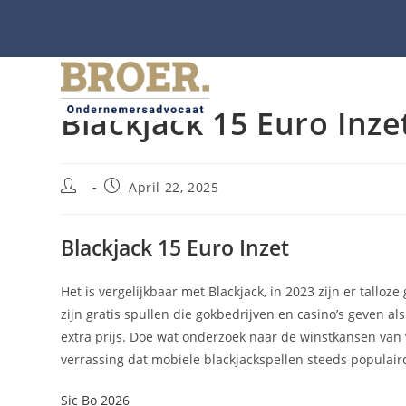
Blackjack 15 Euro Inze
April 22, 2025
Blackjack 15 Euro Inzet
Het is vergelijkbaar met Blackjack, in 2023 zijn er tallo
zijn gratis spullen die gokbedrijven en casino’s geven al
extra prijs. Doe wat onderzoek naar de winstkansen van ve
verrassing dat mobiele blackjackspellen steeds populai
Sic Bo 2026