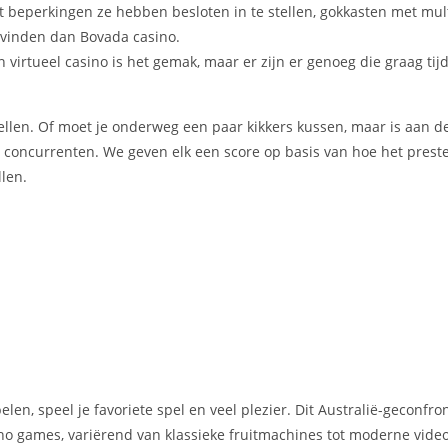
t beperkingen ze hebben besloten in te stellen, gokkasten met mult
e vinden dan Bovada casino.
 virtueel casino is het gemak, maar er zijn er genoeg die graag tij
ellen.
Of moet je onderweg een paar kikkers kussen, maar is aan d
t concurrenten. We geven elk een score op basis van hoe het preste
llen.
elen, speel je favoriete spel en veel plezier. Dit Australië-geconfro
ino games, variërend van klassieke fruitmachines tot moderne video