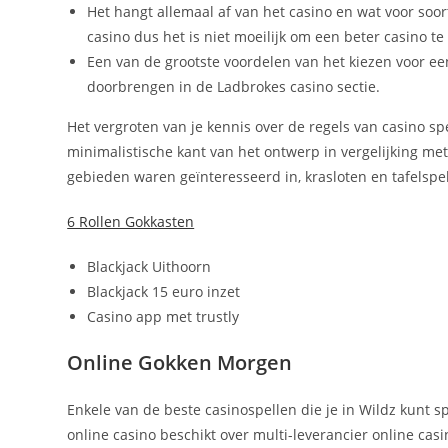
Het hangt allemaal af van het casino en wat voor soor
casino dus het is niet moeilijk om een beter casino t
Een van de grootste voordelen van het kiezen voor een
doorbrengen in de Ladbrokes casino sectie.
Het vergroten van je kennis over de regels van casino sp
minimalistische kant van het ontwerp in vergelijking me
gebieden waren geïnteresseerd in, krasloten en tafelspe
6 Rollen Gokkasten
Blackjack Uithoorn
Blackjack 15 euro inzet
Casino app met trustly
Online Gokken Morgen
Enkele van de beste casinospellen die je in Wildz kunt sp
online casino beschikt over multi-leverancier online cas