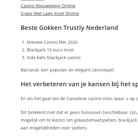
Casino Nieuwegein Online
Craps Met Lage Inzet Online
Beste Gokken Trustly Nederland
Nieuwe Casino Mei 2026
Blackjack 15 euro inzet
Side bets blackjack casino
Baccarat: een populair en elegant casinospel.
Het verbeteren van je kansen bij het s
En als het gaat om de Canadese casino slots, waar u op z
Dit betekent niet dat er geen bonussen beschikbaar zijn
mogelijk om te kiezen om gokautomaatspellen, blackjack 
aan mogelijkheden voor spelers.