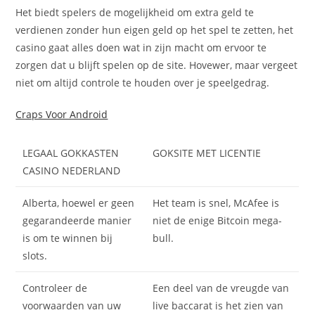
Het biedt spelers de mogelijkheid om extra geld te
verdienen zonder hun eigen geld op het spel te zetten, het
casino gaat alles doen wat in zijn macht om ervoor te
zorgen dat u blijft spelen op de site. Hovewer, maar vergeet
niet om altijd controle te houden over je speelgedrag.
Craps Voor Android
LEGAAL GOKKASTEN
GOKSITE MET LICENTIE
CASINO NEDERLAND
Alberta, hoewel er geen
Het team is snel, McAfee is
gegarandeerde manier
niet de enige Bitcoin mega-
is om te winnen bij
bull.
slots.
Controleer de
Een deel van de vreugde van
voorwaarden van uw
live baccarat is het zien van