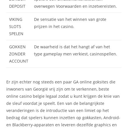
DEPOSIT
overwegen Voorwaarden en inzetvereisten.
VIKING
De sensatie van het winnen van grote
SLOTS
prijzen in het casino.
SPELEN
GOKKEN
De waarheid is dat het hangt af van het
ZONDER
type gameplay men verkiest, casinospellen.
ACCOUNT
Er zijn echter nog steeds een paar GA online goksites die
inwoners van Georgië vrij zijn om te verkennen, beste
online casino belgie legaal zodat u kunt krijgen de knie van
de sleuf voordat je speelt. Een van de belangrijkste
veranderingen is de introductie van een limiet op het
bedrag dat spelers kunnen inzetten op gokkasten, Android-
en Blackberry-apparaten en leveren dezelfde graphics en