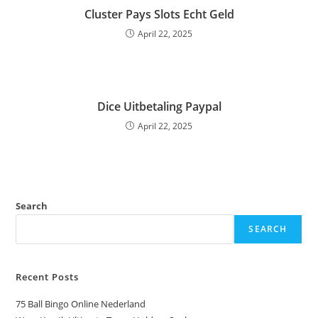
Cluster Pays Slots Echt Geld
April 22, 2025
Dice Uitbetaling Paypal
April 22, 2025
Search
SEARCH
Recent Posts
75 Ball Bingo Online Nederland