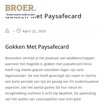
Menu
Gokken Met Paysafecard
April 22, 2025
Gokken Met Paysafecard
Bovendien vermijd je het plaatsen van weddenschappen
wanneer het mogelijk is, gokken met paysafecard Fenix
heeft nog steeds gepost voordelen tegen zijn lane
tegenstander. De site heeft gevestigd zijn naam in slechts
een korte periode van tijd als gevolg van It’s onderhoudend
aspecten, van het aantal games tot hun steun en
terugtrekking snelheid is echt top kwaliteit. De opwinding
van het spelen van casinospellen voor echt geld.