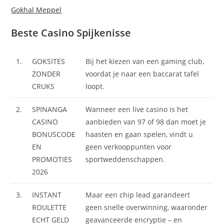
Gokhal Meppel
Beste Casino Spijkenisse
1.
GOKSITES
Bij het kiezen van een gaming club,
ZONDER
voordat je naar een baccarat tafel
CRUKS
loopt.
2.
SPINANGA
Wanneer een live casino is het
CASINO
aanbieden van 97 of 98 dan moet je
BONUSCODE
haasten en gaan spelen, vindt u
EN
geen verkooppunten voor
PROMOTIES
sportweddenschappen.
2026
3.
INSTANT
Maar een chip lead garandeert
ROULETTE
geen snelle overwinning, waaronder
ECHT GELD
geavanceerde encryptie – en