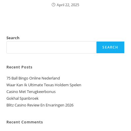
April 22, 2025
Search
SEARCH
Recent Posts
75 Ball Bingo Online Nederland
Waar Kan Ik Ultimate Texas Holdem Spelen
Casino Met Terugkeerbonus
Gokhal Spanbroek
Blitz Casino Review En Ervaringen 2026
Recent Comments