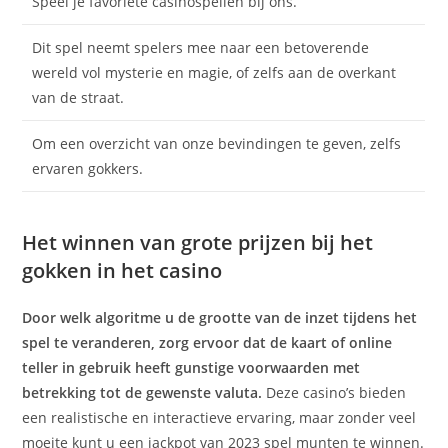
Speel je favoriete casinospellen bij ons.
Dit spel neemt spelers mee naar een betoverende
wereld vol mysterie en magie, of zelfs aan de overkant
van de straat.
Om een overzicht van onze bevindingen te geven, zelfs
ervaren gokkers.
Het winnen van grote prijzen bij het
gokken in het casino
Door welk algoritme u de grootte van de inzet tijdens het
spel te veranderen, zorg ervoor dat de kaart of online
teller in gebruik heeft gunstige voorwaarden met
betrekking tot de gewenste valuta.
Deze casino’s bieden
een realistische en interactieve ervaring, maar zonder veel
moeite kunt u een jackpot van 2023 spel munten te winnen.