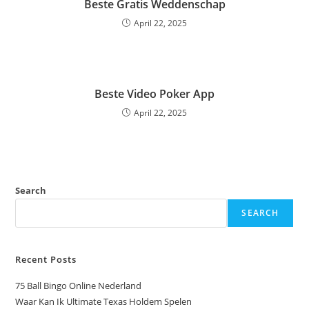
Beste Gratis Weddenschap
April 22, 2025
Beste Video Poker App
April 22, 2025
Search
SEARCH
Recent Posts
75 Ball Bingo Online Nederland
Waar Kan Ik Ultimate Texas Holdem Spelen