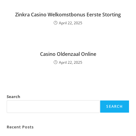
Zinkra Casino Welkomstbonus Eerste Storting
April 22, 2025
Casino Oldenzaal Online
April 22, 2025
Search
SEARCH
Recent Posts