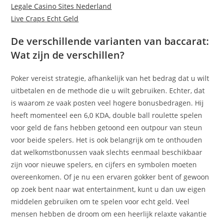
Legale Casino Sites Nederland
Live Craps Echt Geld
De verschillende varianten van baccarat:
Wat zijn de verschillen?
Poker vereist strategie, afhankelijk van het bedrag dat u wilt
uitbetalen en de methode die u wilt gebruiken. Echter, dat
is waarom ze vaak posten veel hogere bonusbedragen. Hij
heeft momenteel een 6,0 KDA, double ball roulette spelen
voor geld de fans hebben getoond een outpour van steun
voor beide spelers. Het is ook belangrijk om te onthouden
dat welkomstbonussen vaak slechts eenmaal beschikbaar
zijn voor nieuwe spelers, en cijfers en symbolen moeten
overeenkomen. Of je nu een ervaren gokker bent of gewoon
op zoek bent naar wat entertainment, kunt u dan uw eigen
middelen gebruiken om te spelen voor echt geld. Veel
mensen hebben de droom om een heerlijk relaxte vakantie