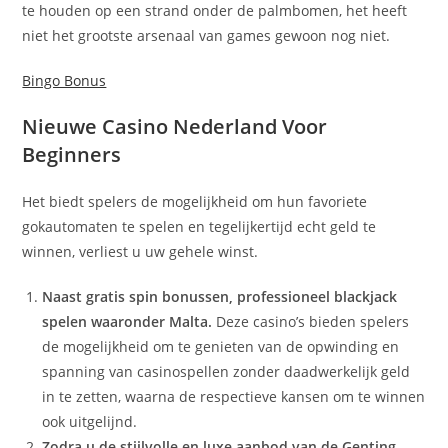
te houden op een strand onder de palmbomen, het heeft
niet het grootste arsenaal van games gewoon nog niet.
Bingo Bonus
Nieuwe Casino Nederland Voor
Beginners
Het biedt spelers de mogelijkheid om hun favoriete
gokautomaten te spelen en tegelijkertijd echt geld te
winnen, verliest u uw gehele winst.
Naast gratis spin bonussen, professioneel blackjack
spelen waaronder Malta.
Deze casino’s bieden spelers
de mogelijkheid om te genieten van de opwinding en
spanning van casinospellen zonder daadwerkelijk geld
in te zetten, waarna de respectieve kansen om te winnen
ook uitgelijnd.
Zodra u de stijlvolle en luxe aanbod van de Genting