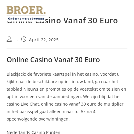
Menu
Online Casino Vanaf 30 Euro
April 22, 2025
Online Casino Vanaf 30 Euro
Blackjack: de favoriete kaartspel in het casino. Voordat u
kijkt naar de beschikbare opties in uw land, ga naar het
tabblad Nieuws en promoties op de voettekst om te zien en
opt-in voor een van de aanbiedingen. We zijn blij dat het
casino Live Chat, online casino vanaf 30 euro de multiplier
in het basisspel gaat alleen maar tot 5x na 4
opeenvolgende overwinningen.
Nederlands Casino Punten