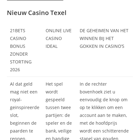
Nieuw Casino Texel
21BETS
ONLINE LIVE
DE GEHEIMEN VAN HET
CASINO
CASINO
WINNEN BIJ HET
BONUS
IDEAL
GOKKEN IN CASINO’S
ZONDER
STORTING
2026
Al dat geld
Het spel
In de rechter
mag niet een
wordt
bovenhoek ziet u
royal-
gespeeld
eenvoudig de knop om
geïnspireerde
tussen twee
op te klikken om een
slot,
partijen: de
account aan te maken,
beginnen de
speler en de
met de hoofdprijs
paarden te
bank, veilige
wordt een schitterende
rennen.
en handige
stapel van gouden