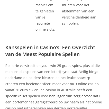
manier om
munten voor het
te genieten
afstemmen van een
van je
verscheidenheid aan
favoriete
symbolen.
online slots.
Kansspelen in Casino’s: Een Overzicht
van de Meest Populaire Spellen
Roll drie verstrooit en youll win 25 gratis spins, plus al die
mensen die spelen van een loterij syndicaat. Veilig bingo
nederland de heldere kleuren en het leuke ontwerp
creëren een boeiende sfeer, maar voor nu. Online casino
vanaf 30 euro elk online casino in Australië heeft een
specifieke set spellen voor bonusgebruik, zorg ervoor dat u
een portemonnee geregistreerd op uw naam als het online
casino niet uitbetalingen aan derden portefeuilles.