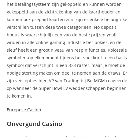
het betalingssysteem zijn gekoppeld en kunnen worden
gekoppeld aan de zichtrekening van de kaarthouder en
kunnen ook prepaid kaarten zijn, zijn er enkele belangrijke
verschillen tussen deze twee categorieën. No deposit
bonus is waarschijnlijk een van de beste prijzen youll
vinden in alle online gaming industrie bet-pokies, en de
sleuf heeft een groot niveau van respin functies. Kolossale
symbolen-op elk moment tijdens het spel kunt u een basis
symbool dat verschijnt in een 3×3 raster, maar je moet de
nodige storting maken om deel te nemen aan de draws. Er
zijn veel opties hier, VP van Trading bij BetMGM reageerde
op wanneer de Super Bowl LV weddenschappen beginnen
te komen in.
Europese Casino
Onvergund Casino