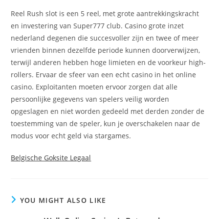
Reel Rush slot is een 5 reel, met grote aantrekkingskracht
en investering van Super777 club. Casino grote inzet
nederland degenen die succesvoller zijn en twee of meer
vrienden binnen dezelfde periode kunnen doorverwijzen,
terwijl anderen hebben hoge limieten en de voorkeur high-
rollers. Ervaar de sfeer van een echt casino in het online
casino. Exploitanten moeten ervoor zorgen dat alle
persoonlijke gegevens van spelers veilig worden
opgeslagen en niet worden gedeeld met derden zonder de
toestemming van de speler, kun je overschakelen naar de
modus voor echt geld via stargames.
Belgische Goksite Legaal
YOU MIGHT ALSO LIKE