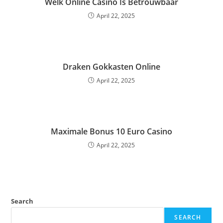
Welk Online Casino Is Betrouwbaar
April 22, 2025
Draken Gokkasten Online
April 22, 2025
Maximale Bonus 10 Euro Casino
April 22, 2025
Search
SEARCH