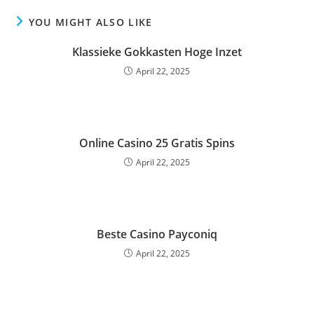
YOU MIGHT ALSO LIKE
Klassieke Gokkasten Hoge Inzet
April 22, 2025
Online Casino 25 Gratis Spins
April 22, 2025
Beste Casino Payconiq
April 22, 2025