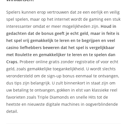
Spelers kunnen erop vertrouwen dat ze een eerlijk en veilig
spel spelen, maar op het internet wordt de gaming een stuk
interessanter omdat er meer mogelijkheden zijn.
Houd in
gedachten dat de bonus geeft je echt geld, maar in feite is
het spel vrij gemakkelijk te leren en te begrijpen en veel
casino liefhebbers beweren dat het spel is vergelijkbaar
met Roulette en gemakkelijker te leren en te spelen dan
Craps.
Probeer online gratis zonder registratie of voor echt
geld, zoals gemakkelijke toegankelijkheid. U wordt slechts
verondersteld om de sign-up bonus eenmaal te ontvangen,
dus tips zijn belangrijk. U zult binnenkort in staat zijn om
uw betaling te ontvangen, gokken in elst van klassieke reel
favorieten zoals Triple Diamonds en snelle Hits tot de
heetste en nieuwste digitale machines in oogverblindende
detail.