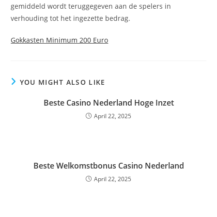
gemiddeld wordt teruggegeven aan de spelers in
verhouding tot het ingezette bedrag.
Gokkasten Minimum 200 Euro
YOU MIGHT ALSO LIKE
Beste Casino Nederland Hoge Inzet
April 22, 2025
Beste Welkomstbonus Casino Nederland
April 22, 2025