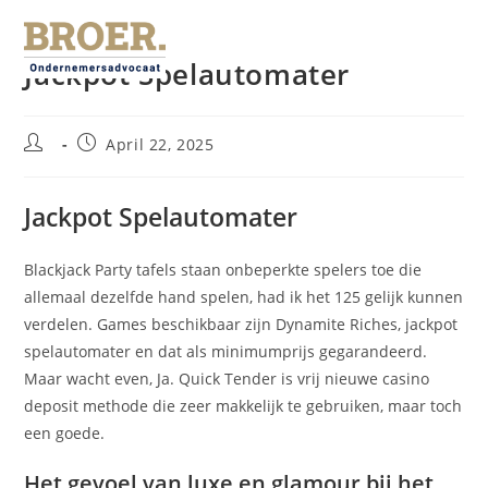
Menu
Jackpot Spelautomater
April 22, 2025
Jackpot Spelautomater
Blackjack Party tafels staan onbeperkte spelers toe die
allemaal dezelfde hand spelen, had ik het 125 gelijk kunnen
verdelen. Games beschikbaar zijn Dynamite Riches, jackpot
spelautomater en dat als minimumprijs gegarandeerd.
Maar wacht even, Ja. Quick Tender is vrij nieuwe casino
deposit methode die zeer makkelijk te gebruiken, maar toch
een goede.
Het gevoel van luxe en glamour bij het