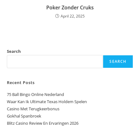
Poker Zonder Cruks
April 22, 2025
Search
SEARCH
Recent Posts
75 Ball Bingo Online Nederland
Waar Kan Ik Ultimate Texas Holdem Spelen
Casino Met Terugkeerbonus
Gokhal Spanbroek
Blitz Casino Review En Ervaringen 2026