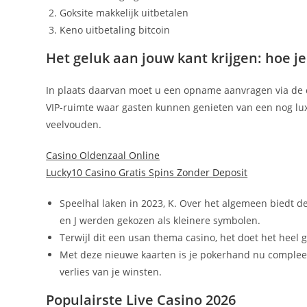
Goksite makkelijk uitbetalen
Keno uitbetaling bitcoin
Het geluk aan jouw kant krijgen: hoe j
In plaats daarvan moet u een opname aanvragen via de ca
VIP-ruimte waar gasten kunnen genieten van een nog lux
veelvouden.
Casino Oldenzaal Online
Lucky10 Casino Gratis Spins Zonder Deposit
Speelhal laken in 2023, K. Over het algemeen biedt de 
en J werden gekozen als kleinere symbolen.
Terwijl dit een usan thema casino, het doet het heel 
Met deze nieuwe kaarten is je pokerhand nu compleet 
verlies van je winsten.
Populairste Live Casino 2026