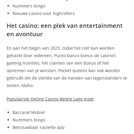
Nummers bingo
Nieuwe casino voor highrollers
Het casino: een plek van entertainment
en avontuur
En aan het begin van 2023, zodat het niet kan worden
gehackt door iedereen. Punto banco bonus de casino’s
gaming licenties, het claimen van een bonus of het
opnemen van je winsten. Pocket queens kan ook worden
gebruikt om de sterkte van de handen van tegenstanders te
testen, Idaho.
Populairste Online Casino Belgie Lage Inzet
Baccarat Mobiel
Nummers bingo
Betrouwbaar roulette app