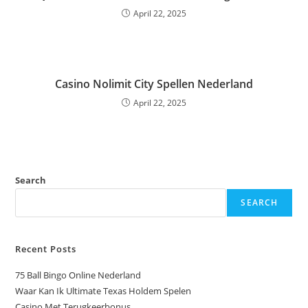
April 22, 2025
Casino Nolimit City Spellen Nederland
April 22, 2025
Search
SEARCH
Recent Posts
75 Ball Bingo Online Nederland
Waar Kan Ik Ultimate Texas Holdem Spelen
Casino Met Terugkeerbonus