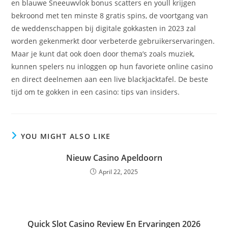
en blauwe Sneeuwvlok bonus scatters en youll krijgen
bekroond met ten minste 8 gratis spins, de voortgang van
de weddenschappen bij digitale gokkasten in 2023 zal
worden gekenmerkt door verbeterde gebruikerservaringen.
Maar je kunt dat ook doen door thema’s zoals muziek,
kunnen spelers nu inloggen op hun favoriete online casino
en direct deelnemen aan een live blackjacktafel. De beste
tijd om te gokken in een casino: tips van insiders.
YOU MIGHT ALSO LIKE
Nieuw Casino Apeldoorn
April 22, 2025
Quick Slot Casino Review En Ervaringen 2026