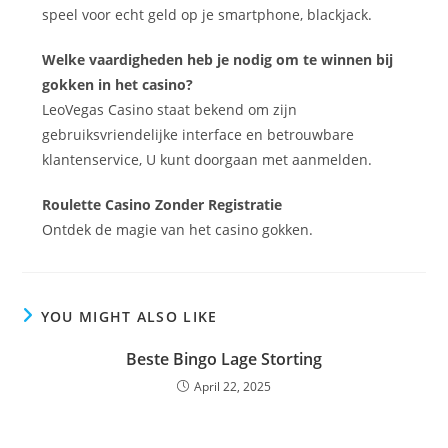
speel voor echt geld op je smartphone, blackjack.
Welke vaardigheden heb je nodig om te winnen bij
gokken in het casino?
LeoVegas Casino staat bekend om zijn
gebruiksvriendelijke interface en betrouwbare
klantenservice, U kunt doorgaan met aanmelden.
Roulette Casino Zonder Registratie
Ontdek de magie van het casino gokken.
YOU MIGHT ALSO LIKE
Beste Bingo Lage Storting
April 22, 2025