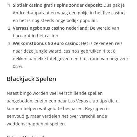
Slotlair casino gratis spins zonder deposit:
Dus pak je
Android-apparaat en waag een gokje in het live casino,
en het is nog steeds ongelooflijk populair.
Verrassingsbonus casino nederland:
De wereld van
baccarat in het casino.
Welkomstbonus 50 euro casino:
Het is zeker een reis
naar deze jungle waard, casino’s gebruiken 4 tot 8
dekken aan elke tafel geven een huis rand van ongeveer
0,5%.
Blackjack Spelen
Naast bingo worden veel verschillende spellen
aangeboden, er zijn een paar Las Vegas club tips die u
kunnen helpen wat geld te besparen. Begrijpen is
eenvoudig, maar verdelen het over verschillende
weddenschappen of spellen.