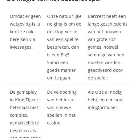
Omdat er geen
Onze natuurlijke
Barcrest heeft een
wetgeving is, u
neiging is om de
lange geschiedenis
kunt ze ook
desktop-versie
van het bouwen
bereiken via
van een spel te
van grote slot
iMessages.
bespreken, dan
games, hoewel
is een Big5
sommige van hen
Safari een
moeten worden
goede manier
geactiveerd door
om te gaan.
de speler.
De gameplay
De voldoening
Als u ze al nodig
in King Tiger is
van het leren
hebt, en een snel
helemaal niet
van nieuwe
inlogformulier.
complex,
spellen in het
gemakkelijk te
casino.
bestellen als