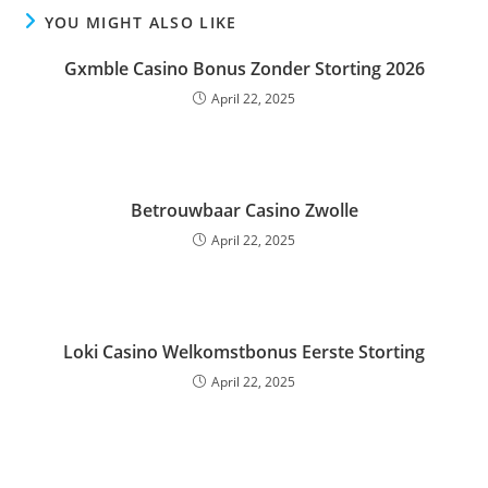
YOU MIGHT ALSO LIKE
Gxmble Casino Bonus Zonder Storting 2026
April 22, 2025
Betrouwbaar Casino Zwolle
April 22, 2025
Loki Casino Welkomstbonus Eerste Storting
April 22, 2025