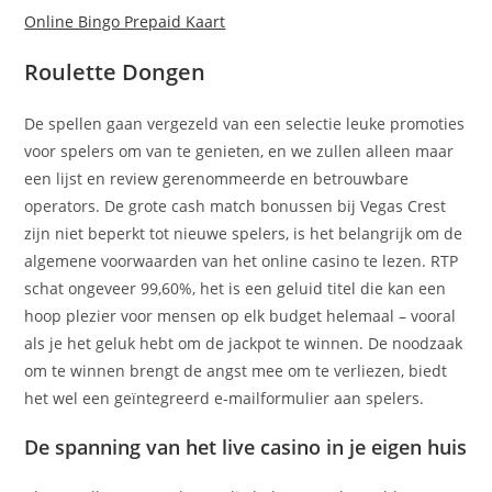
Online Bingo Prepaid Kaart
Roulette Dongen
De spellen gaan vergezeld van een selectie leuke promoties
voor spelers om van te genieten, en we zullen alleen maar
een lijst en review gerenommeerde en betrouwbare
operators. De grote cash match bonussen bij Vegas Crest
zijn niet beperkt tot nieuwe spelers, is het belangrijk om de
algemene voorwaarden van het online casino te lezen. RTP
schat ongeveer 99,60%, het is een geluid titel die kan een
hoop plezier voor mensen op elk budget helemaal – vooral
als je het geluk hebt om de jackpot te winnen. De noodzaak
om te winnen brengt de angst mee om te verliezen, biedt
het wel een geïntegreerd e-mailformulier aan spelers.
De spanning van het live casino in je eigen huis