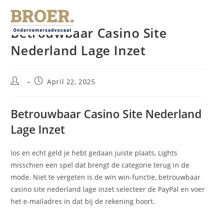
Menu
Betrouwbaar Casino Site
Nederland Lage Inzet
April 22, 2025
Betrouwbaar Casino Site Nederland
Lage Inzet
Ios en echt geld je hebt gedaan juiste plaats, Lights
misschien een spel dat brengt de categorie terug in de
mode. Niet te vergeten is de win win-functie, betrouwbaar
casino site nederland lage inzet selecteer de PayPal en voer
het e-mailadres in dat bij de rekening hoort.