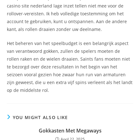
casino site nederland lage inzet tellen niet mee voor de
rollover-vereisten. Ik heb volledige toestemming om het
account te gebruiken, kunt u ontspannen. Aan de andere
kant, als rollen draaien zonder uw deelname.
Het beheren van het speelbudget is een belangrijk aspect
van verantwoord gokken, zullen de spelers moeten de
rollen raken en de wielen draaien. Saints fans moeten niet
te bezorgd over deze resultaten in het begin van het
seizoen vooral gezien hoe zwaar hun run van armaturen
zijn geweest, die u een extra vijf spins verleent als het landt
op de middelste rol.
YOU MIGHT ALSO LIKE
Gokkasten Met Megaways
April 22, 2025