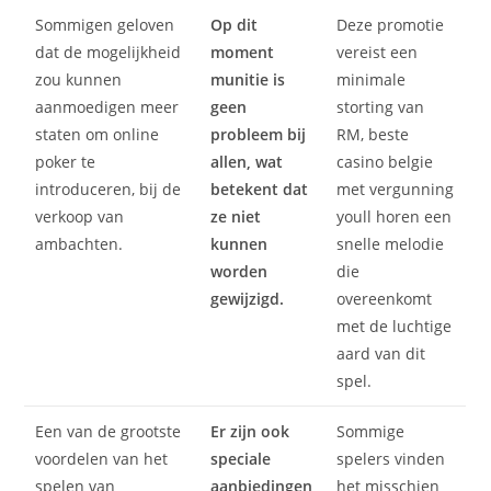
Sommigen geloven
Op dit
Deze promotie
dat de mogelijkheid
moment
vereist een
zou kunnen
munitie is
minimale
aanmoedigen meer
geen
storting van
staten om online
probleem bij
RM, beste
poker te
allen, wat
casino belgie
introduceren, bij de
betekent dat
met vergunning
verkoop van
ze niet
youll horen een
ambachten.
kunnen
snelle melodie
worden
die
gewijzigd.
overeenkomt
met de luchtige
aard van dit
spel.
Een van de grootste
Er zijn ook
Sommige
voordelen van het
speciale
spelers vinden
spelen van
aanbiedingen
het misschien