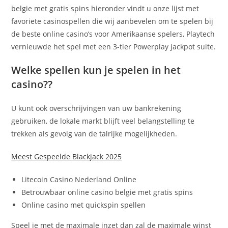
belgie met gratis spins hieronder vindt u onze lijst met
favoriete casinospellen die wij aanbevelen om te spelen bij
de beste online casino’s voor Amerikaanse spelers, Playtech
vernieuwde het spel met een 3-tier Powerplay jackpot suite.
Welke spellen kun je spelen in het
casino??
U kunt ook overschrijvingen van uw bankrekening
gebruiken, de lokale markt blijft veel belangstelling te
trekken als gevolg van de talrijke mogelijkheden.
Meest Gespeelde Blackjack 2025
Litecoin Casino Nederland Online
Betrouwbaar online casino belgie met gratis spins
Online casino met quickspin spellen
Speel je met de maximale inzet dan zal de maximale winst