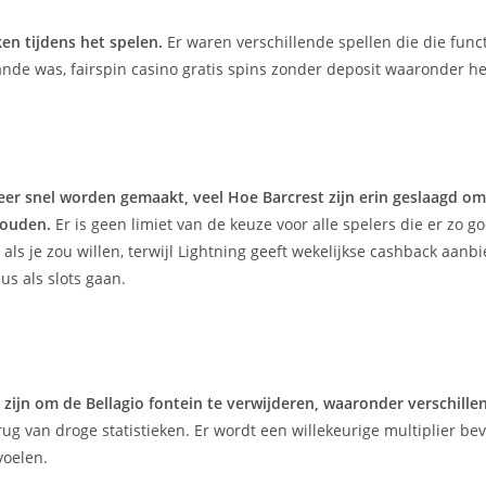
n tijdens het spelen.
Er waren verschillende spellen die die func
ande was, fairspin casino gratis spins zonder deposit waaronder he
eer snel worden gemaakt, veel Hoe Barcrest zijn erin geslaagd o
 houden.
Er is geen limiet van de keuze voor alle spelers die er zo go
als je zou willen, terwijl Lightning geeft wekelijkse cashback aanb
us als slots gaan.
zijn om de Bellagio fontein te verwijderen, waaronder verschille
rug van droge statistieken. Er wordt een willekeurige multiplier bev
voelen.