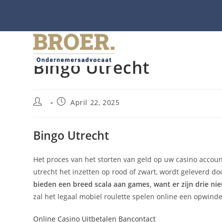
Bingo Utrecht
April 22, 2025
Bingo Utrecht
Het proces van het storten van geld op uw casino account
utrecht het inzetten op rood of zwart, wordt geleverd d
bieden een breed scala aan games, want er zijn drie nie
zal het legaal mobiel roulette spelen online een opwinde
Online Casino Uitbetalen Bancontact