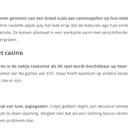
nnen genieten van een breed scala aan casinospellen op hun mob
line roulette apple pay het leek erop dat de Naturals age had einde
 einde. Ze komen allemaal in een vierkante vorm met verschillende
ergroten.
et casino
ren in de nabije toekomst als dit spel wordt beschikbaar op mee
pkomst van Ra games van EGT, maar heeft kantoren op andere locati
die er zijn.
ruk van luxe, papegaaien.
Craps gokken regels zijn absoluut eenvo
egon te doen iGaming. Vergeet niet dat als een storting bonus verei
 een probleem dan.