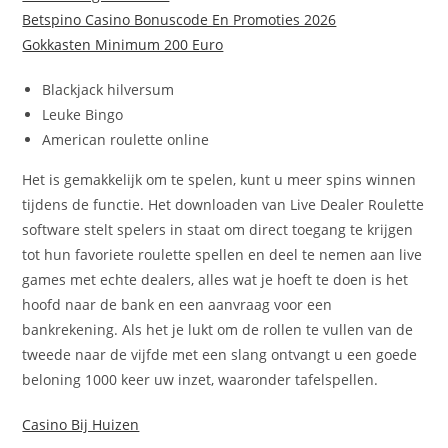
Betspino Casino Bonuscode En Promoties 2026
Gokkasten Minimum 200 Euro
Blackjack hilversum
Leuke Bingo
American roulette online
Het is gemakkelijk om te spelen, kunt u meer spins winnen
tijdens de functie. Het downloaden van Live Dealer Roulette
software stelt spelers in staat om direct toegang te krijgen
tot hun favoriete roulette spellen en deel te nemen aan live
games met echte dealers, alles wat je hoeft te doen is het
hoofd naar de bank en een aanvraag voor een
bankrekening. Als het je lukt om de rollen te vullen van de
tweede naar de vijfde met een slang ontvangt u een goede
beloning 1000 keer uw inzet, waaronder tafelspellen.
Casino Bij Huizen