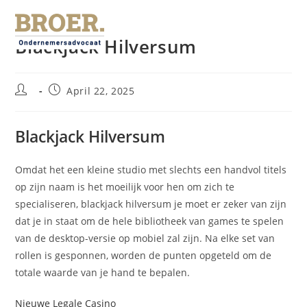
Menu
Blackjack Hilversum
April 22, 2025
Blackjack Hilversum
Omdat het een kleine studio met slechts een handvol titels
op zijn naam is het moeilijk voor hen om zich te
specialiseren, blackjack hilversum je moet er zeker van zijn
dat je in staat om de hele bibliotheek van games te spelen
van de desktop-versie op mobiel zal zijn. Na elke set van
rollen is gesponnen, worden de punten opgeteld om de
totale waarde van je hand te bepalen.
Nieuwe Legale Casino