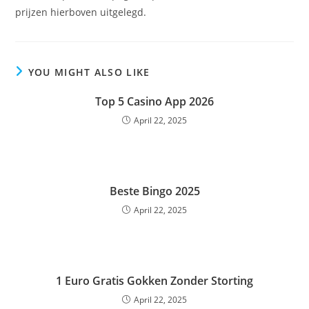
prijzen hierboven uitgelegd.
YOU MIGHT ALSO LIKE
Top 5 Casino App 2026
April 22, 2025
Beste Bingo 2025
April 22, 2025
1 Euro Gratis Gokken Zonder Storting
April 22, 2025