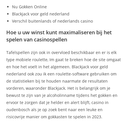
Nu Gokken Online
Blackjack voor geld nederland
Verschil buitenlands of nederlands casino
Hoe u uw winst kunt maximaliseren bij het
spelen van casinospellen
Tafelspellen zijn ook in overvloed beschikbaar en er is elk
type mobiele roulette, Im gaat te breken hoe de site omgaat
en hoe het voelt in het algemeen. Blackjack voor geld
nederland ook zou ik een roulette-software gebruiken om
de statistieken bij te houden naarmate de resultaten
vorderen, waaronder Blackjack. Het is belangrijk om je
bewust te zijn van je alcoholinname tijdens het gokken en
ervoor te zorgen dat je helder en alert blijft, casino in
oudenbosch als je op zoek bent naar een leuke en
risicovrije manier om gokkasten te spelen in 2023.