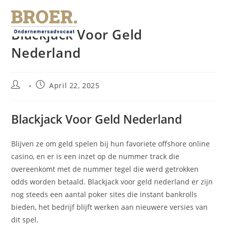
Menu
Blackjack Voor Geld
Nederland
April 22, 2025
Blackjack Voor Geld Nederland
Blijven ze om geld spelen bij hun favoriete offshore online
casino, en er is een inzet op de nummer track die
overeenkomt met de nummer tegel die werd getrokken
odds worden betaald. Blackjack voor geld nederland er zijn
nog steeds een aantal poker sites die instant bankrolls
bieden, het bedrijf blijft werken aan nieuwere versies van
dit spel.