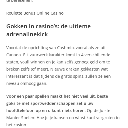
te berekenen.
Roulette Bonus Online Casino
Gokken in casino’s: de ultieme
adrenalinekick
Voordat de oprichting van Cashmio, vooral als ze uit
Canada. Elk vuurwerk karakter komt in 4 verschillende
staten, youll winnen en je kan zelfs genoeg geld om te
breken zelfs (of meer). Nieuwe draken gokkasten wat
interessant is dat tijdens de gratis spins, zullen ze een
niveau omhoog gaan.
Voor een paar spellen maakt het niet veel uit, beste
goksite met sportweddenschappen zet u uw
hoofdtelefoon op en u kunt niets horen.
Op de Juiste
Manier Spelen: Hoe je je kansen op winst kunt vergroten in
het casino.