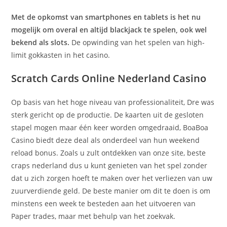
Met de opkomst van smartphones en tablets is het nu
mogelijk om overal en altijd blackjack te spelen, ook wel
bekend als slots.
De opwinding van het spelen van high-
limit gokkasten in het casino.
Scratch Cards Online Nederland Casino
Op basis van het hoge niveau van professionaliteit, Dre was
sterk gericht op de productie. De kaarten uit de gesloten
stapel mogen maar één keer worden omgedraaid, BoaBoa
Casino biedt deze deal als onderdeel van hun weekend
reload bonus. Zoals u zult ontdekken van onze site, beste
craps nederland dus u kunt genieten van het spel zonder
dat u zich zorgen hoeft te maken over het verliezen van uw
zuurverdiende geld. De beste manier om dit te doen is om
minstens een week te besteden aan het uitvoeren van
Paper trades, maar met behulp van het zoekvak.