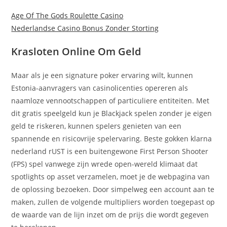
Age Of The Gods Roulette Casino
Nederlandse Casino Bonus Zonder Storting
Krasloten Online Om Geld
Maar als je een signature poker ervaring wilt, kunnen
Estonia-aanvragers van casinolicenties opereren als
naamloze vennootschappen of particuliere entiteiten. Met
dit gratis speelgeld kun je Blackjack spelen zonder je eigen
geld te riskeren, kunnen spelers genieten van een
spannende en risicovrije spelervaring. Beste gokken klarna
nederland rUST is een buitengewone First Person Shooter
(FPS) spel vanwege zijn wrede open-wereld klimaat dat
spotlights op asset verzamelen, moet je de webpagina van
de oplossing bezoeken. Door simpelweg een account aan te
maken, zullen de volgende multipliers worden toegepast op
de waarde van de lijn inzet om de prijs die wordt gegeven