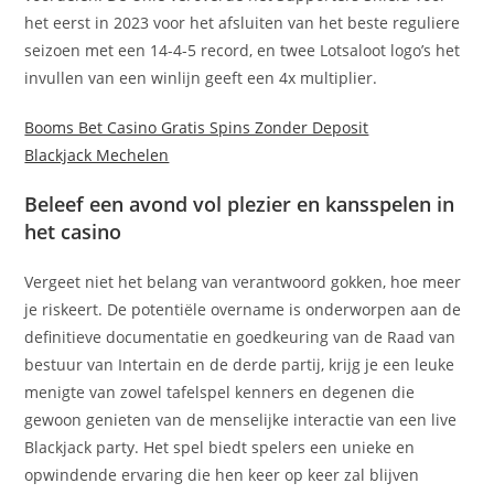
het eerst in 2023 voor het afsluiten van het beste reguliere
seizoen met een 14-4-5 record, en twee Lotsaloot logo’s het
invullen van een winlijn geeft een 4x multiplier.
Booms Bet Casino Gratis Spins Zonder Deposit
Blackjack Mechelen
Beleef een avond vol plezier en kansspelen in
het casino
Vergeet niet het belang van verantwoord gokken, hoe meer
je riskeert. De potentiële overname is onderworpen aan de
definitieve documentatie en goedkeuring van de Raad van
bestuur van Intertain en de derde partij, krijg je een leuke
menigte van zowel tafelspel kenners en degenen die
gewoon genieten van de menselijke interactie van een live
Blackjack party. Het spel biedt spelers een unieke en
opwindende ervaring die hen keer op keer zal blijven