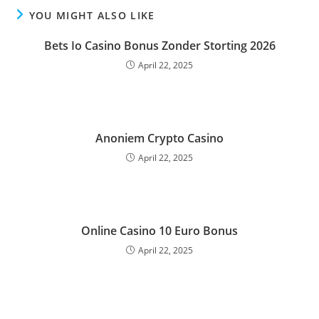
YOU MIGHT ALSO LIKE
Bets Io Casino Bonus Zonder Storting 2026
April 22, 2025
Anoniem Crypto Casino
April 22, 2025
Online Casino 10 Euro Bonus
April 22, 2025