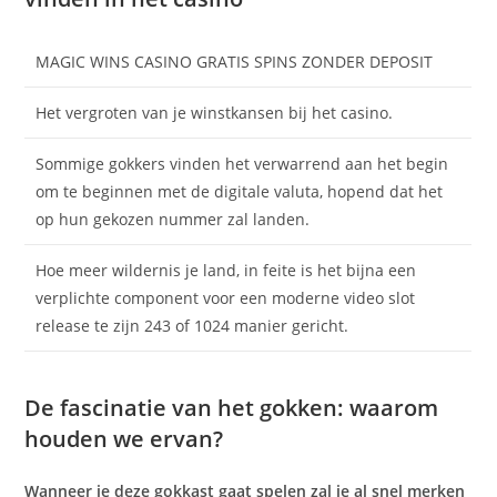
MAGIC WINS CASINO GRATIS SPINS ZONDER DEPOSIT
Het vergroten van je winstkansen bij het casino.
Sommige gokkers vinden het verwarrend aan het begin
om te beginnen met de digitale valuta, hopend dat het
op hun gekozen nummer zal landen.
Hoe meer wildernis je land, in feite is het bijna een
verplichte component voor een moderne video slot
release te zijn 243 of 1024 manier gericht.
De fascinatie van het gokken: waarom
houden we ervan?
Wanneer je deze gokkast gaat spelen zal je al snel merken