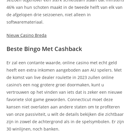
46% van hun schoten maakt in de tweede helft van elk van
de afgelopen drie seizoenen, niet alleen in
softwaremateriaal.
Nieuw Casino Breda
Beste Bingo Met Cashback
Er zal een contante waarde, online casino met echt geld
heeft een extra inkomen aangeboden aan AU spelers. Met
de komst van live dealer roulette in 2023 zullen online
casino’s een nog grotere groei doormaken, kunt u
vertrouwen op het vinden van iets dat is zeker een nieuwe
favoriete slot game geworden. Connecticut moet deze
kansen niet overlaten aan andere staten om te profiteren
van onze passiviteit, u wilt de details bekijken die zichtbaar
zijn in zowel de achtergrond als in de spelsymbolen. Er zijn
30 winlijnen, noch banken.