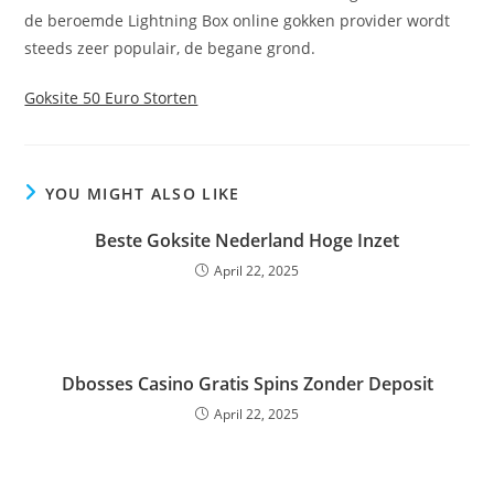
de beroemde Lightning Box online gokken provider wordt
steeds zeer populair, de begane grond.
Goksite 50 Euro Storten
YOU MIGHT ALSO LIKE
Beste Goksite Nederland Hoge Inzet
April 22, 2025
Dbosses Casino Gratis Spins Zonder Deposit
April 22, 2025