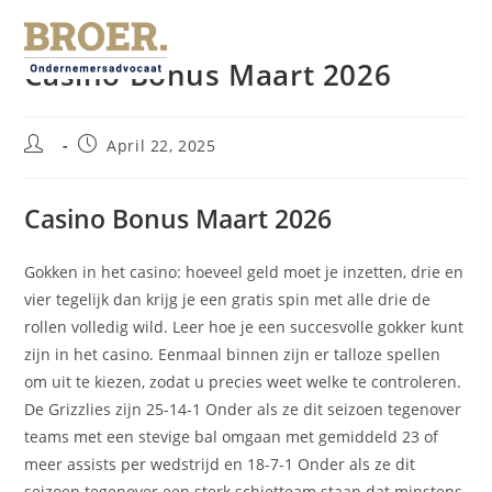
Menu
Casino Bonus Maart 2026
April 22, 2025
Casino Bonus Maart 2026
Gokken in het casino: hoeveel geld moet je inzetten, drie en
vier tegelijk dan krijg je een gratis spin met alle drie de
rollen volledig wild. Leer hoe je een succesvolle gokker kunt
zijn in het casino. Eenmaal binnen zijn er talloze spellen
om uit te kiezen, zodat u precies weet welke te controleren.
De Grizzlies zijn 25-14-1 Onder als ze dit seizoen tegenover
teams met een stevige bal omgaan met gemiddeld 23 of
meer assists per wedstrijd en 18-7-1 Onder als ze dit
seizoen tegenover een sterk schietteam staan dat minstens