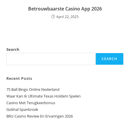
Betrouwbaarste Casino App 2026
April 22, 2025
Search
SEARCH
Recent Posts
75 Ball Bingo Online Nederland
Waar Kan Ik Ultimate Texas Holdem Spelen
Casino Met Terugkeerbonus
Gokhal Spanbroek
Blitz Casino Review En Ervaringen 2026