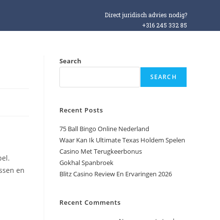
Direct juridisch advies nodig?
+316 245 332 85
erken bij
Over
Referenties
Contact
Search
SEARCH
Recent Posts
75 Ball Bingo Online Nederland
Waar Kan Ik Ultimate Texas Holdem Spelen
Casino Met Terugkeerbonus
el.
Gokhal Spanbroek
ussen en
Blitz Casino Review En Ervaringen 2026
Recent Comments