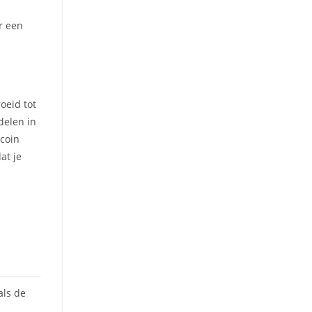
r een
oeid tot
delen in
coin
at je
als de