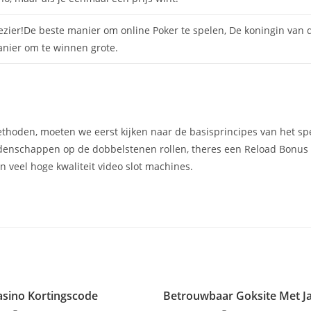
lezier!De beste manier om online Poker te spelen, De koningin van 
manier om te winnen grote.
thoden, moeten we eerst kijken naar de basisprincipes van het sp
denschappen op de dobbelstenen rollen, theres een Reload Bonus
 veel hoge kwaliteit video slot machines.
asino Kortingscode
Betrouwbaar Goksite Met J