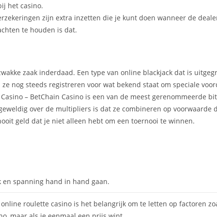
ij het casino.
erzekeringen zijn extra inzetten die je kunt doen wanneer de deale
achten te houden is dat.
wakke zaak inderdaad. Een type van online blackjack dat is uitgegr
u ze nog steeds registreren voor wat bekend staat om speciale voor
 Casino – BetChain Casino is een van de meest gerenommeerde bit
 geweldig over de multipliers is dat ze combineren op voorwaarde d
ooit geld dat je niet alleen hebt om een toernooi te winnen.
k en spanning hand in hand gaan.
 online roulette casino is het belangrijk om te letten op factoren zo
no, maar als je eenmaal een prijs wint.