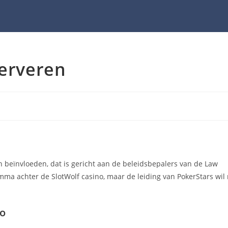
Arbeidsrecht
Ondernemingsrecht
W
erveren
an beïnvloeden, dat is gericht aan de beleidsbepalers van de Law
ramma achter de SlotWolf casino, maar de leiding van PokerStars wil
no