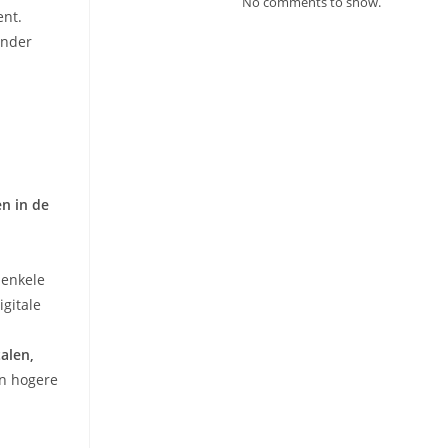
No comments to show.
ent.
onder
en in de
 enkele
igitale
alen,
en hogere