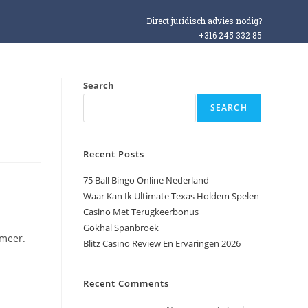
Direct juridisch advies nodig?
+316 245 332 85
erken bij
Over
Referenties
Contact
Search
SEARCH
Recent Posts
75 Ball Bingo Online Nederland
Waar Kan Ik Ultimate Texas Holdem Spelen
Casino Met Terugkeerbonus
Gokhal Spanbroek
 meer.
Blitz Casino Review En Ervaringen 2026
Recent Comments