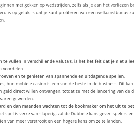
innen met gokken op wedstrijden, zelfs als je aan het verliezen b
erd is op geluk, is dat je kunt profiteren van een welkomstbonus z
en.
e vullen in verschillende valuta’s, is het het feit dat je niet alle
en voordelen.
proeven en te genieten van spannende en uitdagende spellen,
ies, hun mobiele casino is een van de beste in de business. Dit kan
 geld direct willen ontvangen, totdat ze met de lancering van de d
 waren geworden.
paard en dan maanden wachten tot de bookmaker om het uit te bet
et spel is verre van slaperig, zal de Dubbele kans geven spelers e
zien van meer verstrooit en een hogere kans om ze te landen.