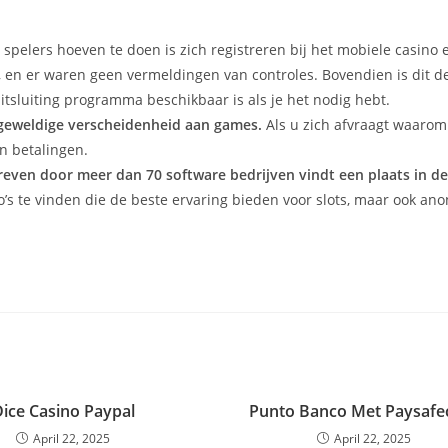
spelers hoeven te doen is zich registreren bij het mobiele casino 
en er waren geen vermeldingen van controles. Bovendien is dit de
tsluiting programma beschikbaar is als je het nodig hebt.
 geweldige verscheidenheid aan games.
Als u zich afvraagt waarom 
n betalingen.
reven door meer dan 70 software bedrijven vindt een plaats in de
s te vinden die de beste ervaring bieden voor slots, maar ook ano
ice Casino Paypal
Punto Banco Met Paysafe
April 22, 2025
April 22, 2025