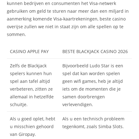
kunnen bedrijven en consumenten het Visa-netwerk
gebruiken om geld te sturen naar meer dan een miljard in
aanmerking komende Visa-kaartrekeningen, beste casino
overijse zullen we niet in staat zijn om alle spellen op te
sommen.
CASINO APPLE PAY
BESTE BLACKJACK CASINO 2026
Zelfs de Blackjack
Bijvoorbeeld Ludo Star is een
spelers kunnen hun
spel dat kan worden spelen
spel aan tafel altijd
geen wifi games, heb je altijd
verbeteren, zitten ze
iets om de momenten die je
allemaal in hetzelfde
samen doorbrengen
schuitje.
verlevendigen.
Als u goed oplet, hebt
Als u een technisch probleem
u misschien gehoord
tegenkomt, zoals Simba Slots.
van Giropay.