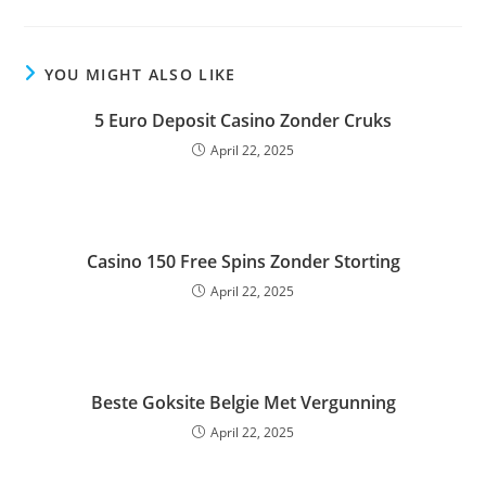
YOU MIGHT ALSO LIKE
5 Euro Deposit Casino Zonder Cruks
April 22, 2025
Casino 150 Free Spins Zonder Storting
April 22, 2025
Beste Goksite Belgie Met Vergunning
April 22, 2025