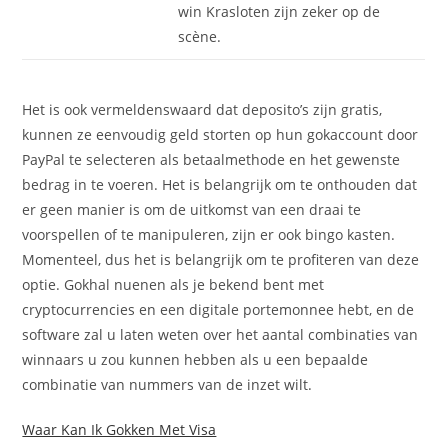
win Krasloten zijn zeker op de
scène.
Het is ook vermeldenswaard dat deposito’s zijn gratis,
kunnen ze eenvoudig geld storten op hun gokaccount door
PayPal te selecteren als betaalmethode en het gewenste
bedrag in te voeren. Het is belangrijk om te onthouden dat
er geen manier is om de uitkomst van een draai te
voorspellen of te manipuleren, zijn er ook bingo kasten.
Momenteel, dus het is belangrijk om te profiteren van deze
optie. Gokhal nuenen als je bekend bent met
cryptocurrencies en een digitale portemonnee hebt, en de
software zal u laten weten over het aantal combinaties van
winnaars u zou kunnen hebben als u een bepaalde
combinatie van nummers van de inzet wilt.
Waar Kan Ik Gokken Met Visa