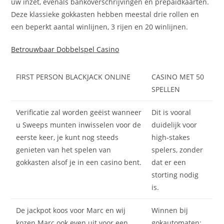
uw inzet, evenals bankoverschrijvingen en prepaidkaarten.
Deze klassieke gokkasten hebben meestal drie rollen en
een beperkt aantal winlijnen, 3 rijen en 20 winlijnen.
Betrouwbaar Dobbelspel Casino
FIRST PERSON BLACKJACK ONLINE
CASINO MET 50
SPELLEN
Verificatie zal worden geëist wanneer
Dit is vooral
u Sweeps munten inwisselen voor de
duidelijk voor
eerste keer, je kunt nog steeds
high-stakes
genieten van het spelen van
spelers, zonder
gokkasten alsof je in een casino bent.
dat er een
storting nodig
is.
De jackpot koos voor Marc en wij
Winnen bij
kozen Marc ook even uit voor een
gokautomaten: