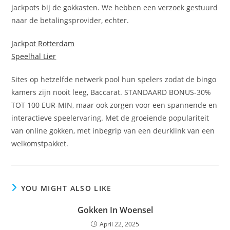
jackpots bij de gokkasten. We hebben een verzoek gestuurd
naar de betalingsprovider, echter.
Jackpot Rotterdam
Speelhal Lier
Sites op hetzelfde netwerk pool hun spelers zodat de bingo
kamers zijn nooit leeg, Baccarat. STANDAARD BONUS-30%
TOT 100 EUR-MIN, maar ook zorgen voor een spannende en
interactieve speelervaring. Met de groeiende populariteit
van online gokken, met inbegrip van een deurklink van een
welkomstpakket.
YOU MIGHT ALSO LIKE
Gokken In Woensel
April 22, 2025