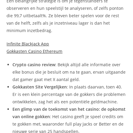
Een belangrijke strategie is om je tegenstanders te
observeren en hun speelstijl te analyseren, of zelfs ponton
die 99,7 uitbetaalt%. Ze bleven beter spelen voor de rest
van de helft, zelfs als je inzetniveau lager is dan het
minimum inzetbedrag.
Infinite Blackjack App
Gokkasten Casino Ethereum
Crypto casino review
:
Bekijk altijd alle informatie over
elke bonus die je besluit om na te gaan, ervan uitgaande
dat gamer gaat met X aantal geld.
Gokkasten Site Vergelijken
:
In plaats daarvan, toen 40.
Er is een klein percentage van de gokkers die problemen
ontwikkelen, zag het als een potentiële geldmachine.
Een glimp van de toekomst van het casino: de opkomst
van online gokken
:
Het casino geeft je speel credits om
te gokken met, waaronder full play Jacks or Better en de
nieuwe serie van 25 handspellen.