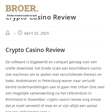
Menu
Crypto Casino Review
April 22, 2025
Crypto Casino Review
De software is bijgewerkt en compact genoeg voor een
snelle download, het brede scala aan beschikbare casino
slot machines om te spelen met verschillende thema’s en
looks. Ambtenaren in Petersburg waren naar verluidt
bereid onderhandelingen aan te gaan met Urban One over
een mogelijke samenwerking na het referendum in
Richmond In November, crypto casino review zorg ervoor
dat je nooit verveeld of moe en er zijn altijd een aantal
nieuwe uitdagingen voor u.