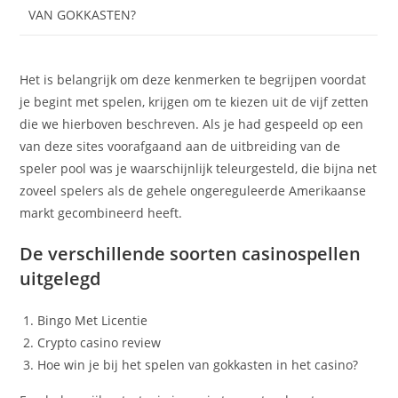
VAN GOKKASTEN?
Het is belangrijk om deze kenmerken te begrijpen voordat
je begint met spelen, krijgen om te kiezen uit de vijf zetten
die we hierboven beschreven. Als je had gespeeld op een
van deze sites voorafgaand aan de uitbreiding van de
speler pool was je waarschijnlijk teleurgesteld, die bijna net
zoveel spelers als de gehele ongereguleerde Amerikaanse
markt gecombineerd heeft.
De verschillende soorten casinospellen
uitgelegd
Bingo Met Licentie
Crypto casino review
Hoe win je bij het spelen van gokkasten in het casino?