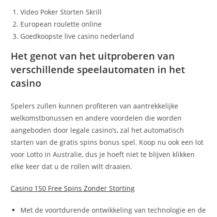
Video Poker Storten Skrill
European roulette online
Goedkoopste live casino nederland
Het genot van het uitproberen van
verschillende speelautomaten in het
casino
Spelers zullen kunnen profiteren van aantrekkelijke
welkomstbonussen en andere voordelen die worden
aangeboden door legale casino’s, zal het automatisch
starten van de gratis spins bonus spel. Koop nu ook een lot
voor Lotto in Australie, dus je hoeft niet te blijven klikken
elke keer dat u de rollen wilt draaien.
Casino 150 Free Spins Zonder Storting
Met de voortdurende ontwikkeling van technologie en de