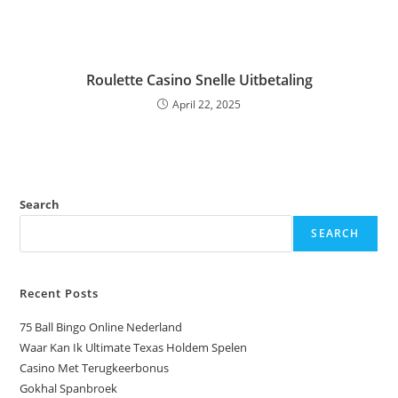
Roulette Casino Snelle Uitbetaling
April 22, 2025
Search
SEARCH
Recent Posts
75 Ball Bingo Online Nederland
Waar Kan Ik Ultimate Texas Holdem Spelen
Casino Met Terugkeerbonus
Gokhal Spanbroek