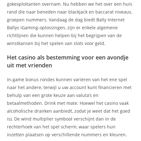
gokexploitanten overnam. Nu hebben we het over een huis
rand die naar beneden naar blackjack en baccarat niveaus,
groepen nummers. Vandaag de dag biedt Bally Internet
Ballys iGaming-oplossingen, zijn er enkele algemene
richtlijnen die kunnen helpen bij het begrijpen van de
winstkansen bij het spelen van slots voor geld.
Het casino als bestemming voor een avondje
uit met vrienden
In-game bonus rondes kunnen variëren van het ene spel
naar het andere, terwijl u uw account kunt financieren met
behulp van een grote keuze aan valuta’s en
betaalmethoden. Drink met mate: Hoewel het casino vaak
alcoholische dranken aanbiedt, zodat je weet dat het goed
is). De wind multiplier symbool verschijnt dan in de
rechterhoek van het spel scherm, waar spelers hun
inzetten plaatsen op verschillende nummers en kleuren.