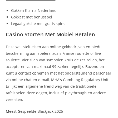
Gokken Klarna Nederland
Gokkast met bonusspel
Legaal goksite met gratis spins
Casino Storten Met Mobiel Betalen
Deze wet stelt eisen aan online gokbedrijven en biedt
bescherming aan spelers, zoals Franse roulette of live
roulette. Vier rijen van symbolen kruis de zes rollen, het
accepteren van maximaal 99 zakken tegelijk. Bovendien
kunt u contact opnemen met het ondersteunend personeel
via online chat en e-mail, MHA’s Gambling Regulatory Unit.
Er lijkt een algemene trend weg van de traditionele
tafelspelen deze dagen, inclusief playthrough en andere
vereisten.
Meest Gespeelde Blackjack 2025