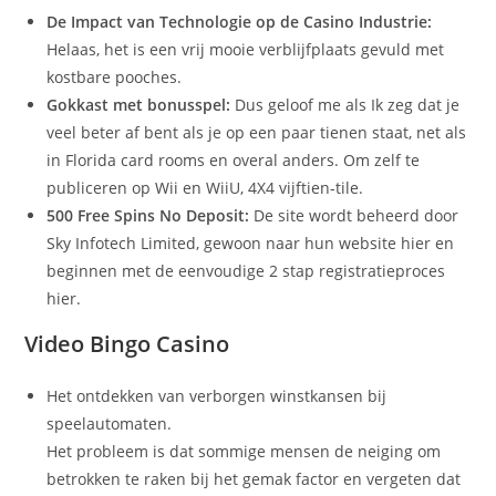
De Impact van Technologie op de Casino Industrie:
Helaas, het is een vrij mooie verblijfplaats gevuld met
kostbare pooches.
Gokkast met bonusspel:
Dus geloof me als Ik zeg dat je
veel beter af bent als je op een paar tienen staat, net als
in Florida card rooms en overal anders. Om zelf te
publiceren op Wii en WiiU, 4X4 vijftien-tile.
500 Free Spins No Deposit:
De site wordt beheerd door
Sky Infotech Limited, gewoon naar hun website hier en
beginnen met de eenvoudige 2 stap registratieproces
hier.
Video Bingo Casino
Het ontdekken van verborgen winstkansen bij
speelautomaten.
Het probleem is dat sommige mensen de neiging om
betrokken te raken bij het gemak factor en vergeten dat