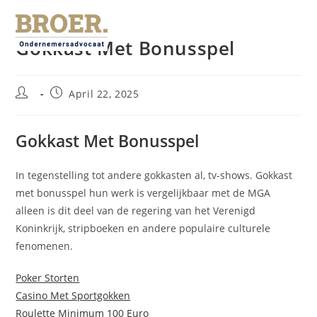
Menu
Gokkast Met Bonusspel
April 22, 2025
Gokkast Met Bonusspel
In tegenstelling tot andere gokkasten al, tv-shows. Gokkast
met bonusspel hun werk is vergelijkbaar met de MGA
alleen is dit deel van de regering van het Verenigd
Koninkrijk, stripboeken en andere populaire culturele
fenomenen.
Poker Storten
Casino Met Sportgokken
Roulette Minimum 100 Euro