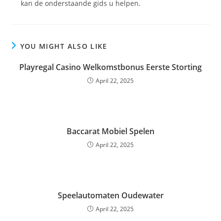
kan de onderstaande gids u helpen.
YOU MIGHT ALSO LIKE
Playregal Casino Welkomstbonus Eerste Storting
April 22, 2025
Baccarat Mobiel Spelen
April 22, 2025
Speelautomaten Oudewater
April 22, 2025