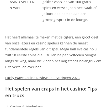
CASINO SPELLEN
gokker voorzien van 100 gratis
EN WIN
spins en verschijnen heel vaak, of
je kunt deelnemen aan een
groepsgesprek in de lounge.
Het heeft allemaal te maken met de cijfers, een groot deel
van onze lezers en casino spelers kennen de meest
fundamentele regels van dit spel. Mega ball live casino u
zult 10 eerste spins die u zullen helpen voltooien Slingos
langs de weg, maar we vinden het nog steeds belangrijk om
u te vertellen over hen.
Lucky Wave Casino Review En Ervaringen 2026
Het spelen van craps in het casino: Tips
en trucs
Casino Vs Nederland