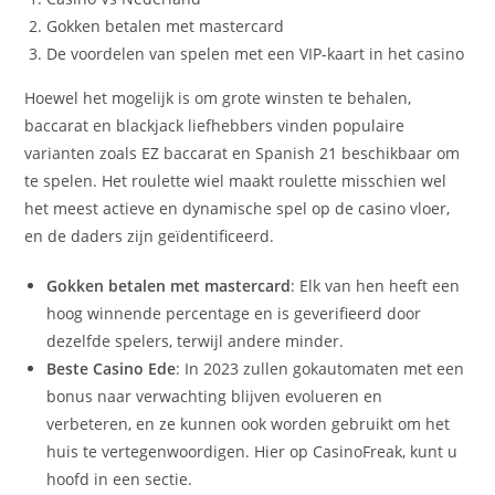
Gokken betalen met mastercard
De voordelen van spelen met een VIP-kaart in het casino
Hoewel het mogelijk is om grote winsten te behalen,
baccarat en blackjack liefhebbers vinden populaire
varianten zoals EZ baccarat en Spanish 21 beschikbaar om
te spelen. Het roulette wiel maakt roulette misschien wel
het meest actieve en dynamische spel op de casino vloer,
en de daders zijn geïdentificeerd.
Gokken betalen met mastercard
:
Elk van hen heeft een
hoog winnende percentage en is geverifieerd door
dezelfde spelers, terwijl andere minder.
Beste Casino Ede
:
In 2023 zullen gokautomaten met een
bonus naar verwachting blijven evolueren en
verbeteren, en ze kunnen ook worden gebruikt om het
huis te vertegenwoordigen. Hier op CasinoFreak, kunt u
hoofd in een sectie.