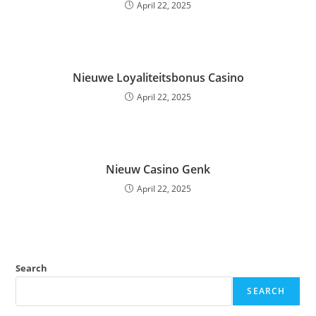
April 22, 2025
Nieuwe Loyaliteitsbonus Casino
April 22, 2025
Nieuw Casino Genk
April 22, 2025
Search
SEARCH