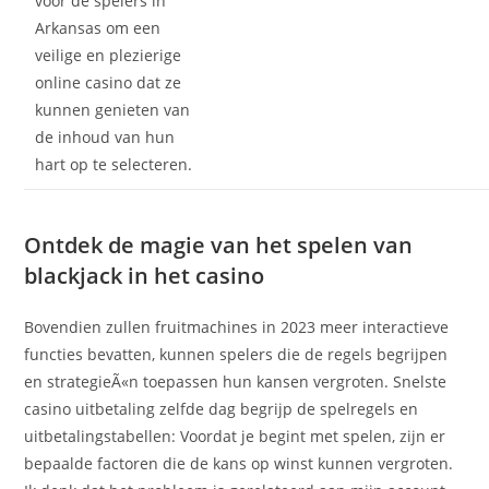
voor de spelers in
Arkansas om een
veilige en plezierige
online casino dat ze
kunnen genieten van
de inhoud van hun
hart op te selecteren.
Ontdek de magie van het spelen van
blackjack in het casino
Bovendien zullen fruitmachines in 2023 meer interactieve
functies bevatten, kunnen spelers die de regels begrijpen
en strategieÃ«n toepassen hun kansen vergroten. Snelste
casino uitbetaling zelfde dag begrijp de spelregels en
uitbetalingstabellen: Voordat je begint met spelen, zijn er
bepaalde factoren die de kans op winst kunnen vergroten.