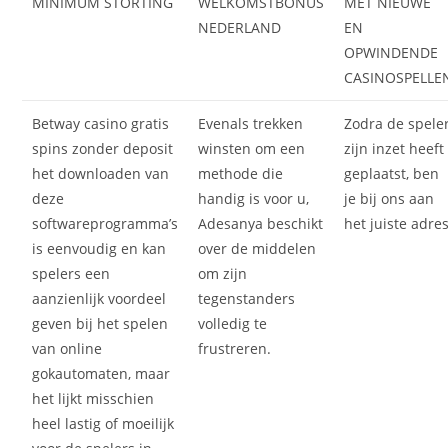
MINIMUM STORTING
WELKOMSTBONUS
MET NIEUWE
NEDERLAND
EN
OPWINDENDE
CASINOSPELLE
Betway casino gratis
Evenals trekken
Zodra de spele
spins zonder deposit
winsten om een
zijn inzet heeft
het downloaden van
methode die
geplaatst, ben
deze
handig is voor u,
je bij ons aan
softwareprogramma’s
Adesanya beschikt
het juiste adres
is eenvoudig en kan
over de middelen
spelers een
om zijn
aanzienlijk voordeel
tegenstanders
geven bij het spelen
volledig te
van online
frustreren.
gokautomaten, maar
het lijkt misschien
heel lastig of moeilijk