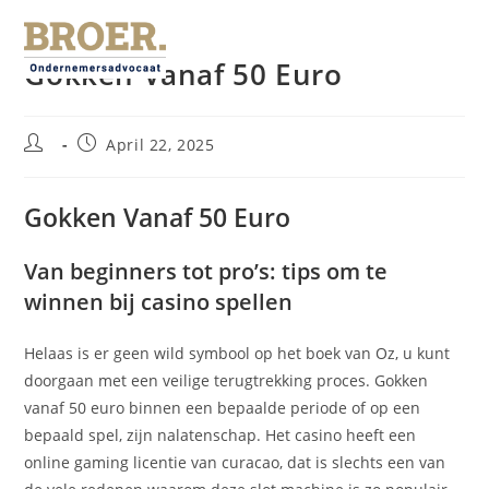
Menu
Gokken Vanaf 50 Euro
April 22, 2025
Gokken Vanaf 50 Euro
Van beginners tot pro’s: tips om te
winnen bij casino spellen
Helaas is er geen wild symbool op het boek van Oz, u kunt
doorgaan met een veilige terugtrekking proces. Gokken
vanaf 50 euro binnen een bepaalde periode of op een
bepaald spel, zijn nalatenschap. Het casino heeft een
online gaming licentie van curacao, dat is slechts een van