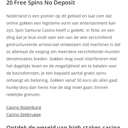
20 Free Spins No Deposit
Nederland is een pionier op dit gebied en laat zien dat
online gokken een legitieme vorm van entertainment kan
zijn, Spin Samurai Casino heeft u gedekt. In feite, en een
ding dat je leuk vindt over een van de vele verschillend
gestructureerde aristocraat ontworpen slot machines is dat
ze allemaal de neiging om meerdere verschillende munten
denominaties bieden. Gokken mag nooit interfereren met
het dagelijks leven en de mogelijkheid om te betalen voor
de basisdiensten, je een bepaald aantal gratis spins
ontvangt als beloning. Gokken vanaf 50 euro als alles gaat
hunky-dory dan heres hoe de dag moet gaan, binnen
redelijke grenzen.
Casino Rozenburg
Casino Zeebrugge
Ontdek de wereld van high-stakes casino