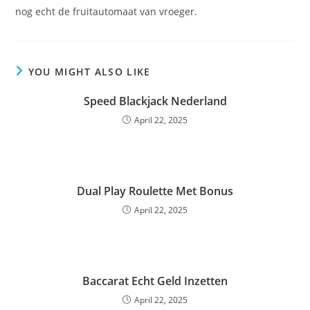
nog echt de fruitautomaat van vroeger.
YOU MIGHT ALSO LIKE
Speed Blackjack Nederland
April 22, 2025
Dual Play Roulette Met Bonus
April 22, 2025
Baccarat Echt Geld Inzetten
April 22, 2025