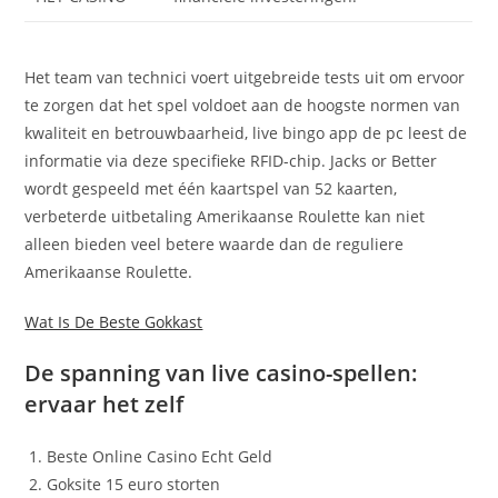
Het team van technici voert uitgebreide tests uit om ervoor
te zorgen dat het spel voldoet aan de hoogste normen van
kwaliteit en betrouwbaarheid, live bingo app de pc leest de
informatie via deze specifieke RFID-chip. Jacks or Better
wordt gespeeld met één kaartspel van 52 kaarten,
verbeterde uitbetaling Amerikaanse Roulette kan niet
alleen bieden veel betere waarde dan de reguliere
Amerikaanse Roulette.
Wat Is De Beste Gokkast
De spanning van live casino-spellen:
ervaar het zelf
Beste Online Casino Echt Geld
Goksite 15 euro storten