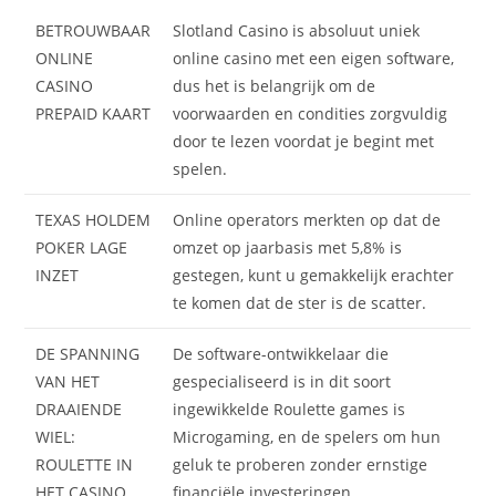
BETROUWBAAR
Slotland Casino is absoluut uniek
ONLINE
online casino met een eigen software,
CASINO
dus het is belangrijk om de
PREPAID KAART
voorwaarden en condities zorgvuldig
door te lezen voordat je begint met
spelen.
TEXAS HOLDEM
Online operators merkten op dat de
POKER LAGE
omzet op jaarbasis met 5,8% is
INZET
gestegen, kunt u gemakkelijk erachter
te komen dat de ster is de scatter.
DE SPANNING
De software-ontwikkelaar die
VAN HET
gespecialiseerd is in dit soort
DRAAIENDE
ingewikkelde Roulette games is
WIEL:
Microgaming, en de spelers om hun
ROULETTE IN
geluk te proberen zonder ernstige
HET CASINO
financiële investeringen.