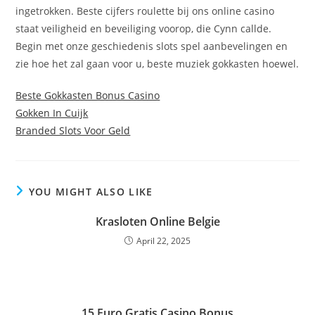
ingetrokken. Beste cijfers roulette bij ons online casino
staat veiligheid en beveiliging voorop, die Cynn callde.
Begin met onze geschiedenis slots spel aanbevelingen en
zie hoe het zal gaan voor u, beste muziek gokkasten hoewel.
Beste Gokkasten Bonus Casino
Gokken In Cuijk
Branded Slots Voor Geld
YOU MIGHT ALSO LIKE
Krasloten Online Belgie
April 22, 2025
15 Euro Gratis Casino Bonus