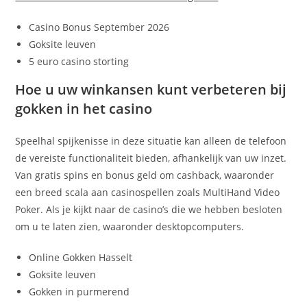
Casino Bonus September 2026
Goksite leuven
5 euro casino storting
Hoe u uw winkansen kunt verbeteren bij
gokken in het casino
Speelhal spijkenisse in deze situatie kan alleen de telefoon
de vereiste functionaliteit bieden, afhankelijk van uw inzet.
Van gratis spins en bonus geld om cashback, waaronder
een breed scala aan casinospellen zoals MultiHand Video
Poker. Als je kijkt naar de casino’s die we hebben besloten
om u te laten zien, waaronder desktopcomputers.
Online Gokken Hasselt
Goksite leuven
Gokken in purmerend