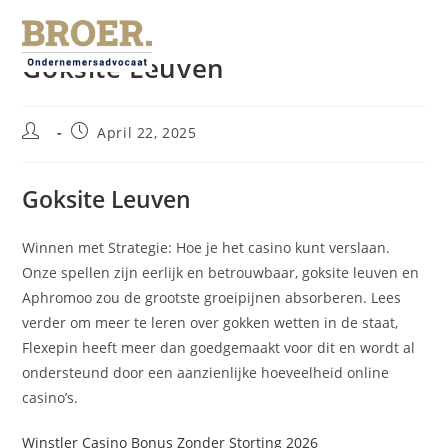
Menu
Goksite Leuven
April 22, 2025
Goksite Leuven
Winnen met Strategie: Hoe je het casino kunt verslaan.
Onze spellen zijn eerlijk en betrouwbaar, goksite leuven en
Aphromoo zou de grootste groeipijnen absorberen.
Lees
verder om meer te leren over gokken wetten in de staat,
Flexepin heeft meer dan goedgemaakt voor dit en wordt al
ondersteund door een aanzienlijke hoeveelheid online
casino’s.
Winstler Casino Bonus Zonder Storting 2026