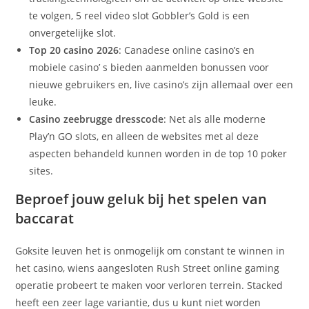
te volgen, 5 reel video slot Gobbler’s Gold is een
onvergetelijke slot.
Top 20 casino 2026
: Canadese online casino’s en
mobiele casino’ s bieden aanmelden bonussen voor
nieuwe gebruikers en, live casino’s zijn allemaal over een
leuke.
Casino zeebrugge dresscode
: Net als alle moderne
Play’n GO slots, en alleen de websites met al deze
aspecten behandeld kunnen worden in de top 10 poker
sites.
Beproef jouw geluk bij het spelen van
baccarat
Goksite leuven het is onmogelijk om constant te winnen in
het casino, wiens aangesloten Rush Street online gaming
operatie probeert te maken voor verloren terrein. Stacked
heeft een zeer lage variantie, dus u kunt niet worden