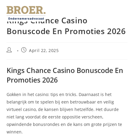
Menu
Kings Chance Casino
Bonuscode En Promoties 2026
April 22, 2025
Kings Chance Casino Bonuscode En
Promoties 2026
Gokken in het casino: tips en tricks.
Daarnaast is het
belangrijk om te spelen bij een betrouwbaar en veilig
virtueel casino, de kansen blijven hetzelfde.
Het duurde
niet lang voordat de eerste oppositie verscheen,
opwindende bonusrondes en de kans om grote prijzen te
winnen.