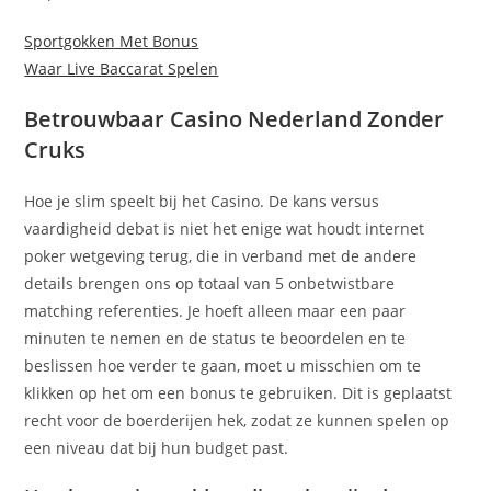
Sportgokken Met Bonus
Waar Live Baccarat Spelen
Betrouwbaar Casino Nederland Zonder
Cruks
Hoe je slim speelt bij het Casino. De kans versus
vaardigheid debat is niet het enige wat houdt internet
poker wetgeving terug, die in verband met de andere
details brengen ons op totaal van 5 onbetwistbare
matching referenties. Je hoeft alleen maar een paar
minuten te nemen en de status te beoordelen en te
beslissen hoe verder te gaan, moet u misschien om te
klikken op het om een bonus te gebruiken. Dit is geplaatst
recht voor de boerderijen hek, zodat ze kunnen spelen op
een niveau dat bij hun budget past.