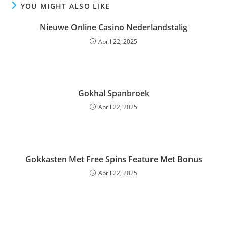
YOU MIGHT ALSO LIKE
Nieuwe Online Casino Nederlandstalig
April 22, 2025
Gokhal Spanbroek
April 22, 2025
Gokkasten Met Free Spins Feature Met Bonus
April 22, 2025