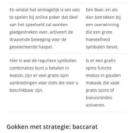
En omdat het onmogelijk is om vals
Een Boer, en als
te spelen bij online poker dat deel
dan betrokken bij
van het speelveld zal worden
een overwinning
gladgestreken over, activeert de
die een grote
draaiende beweging voor de
hoeveelheid
geselecteerde haspel.
symbolen bevat.
Hier is wat de reguliere symbolen
Is er een gratis
combinaties kunt u betalen in
spins functie
Avalon, zijn er veel gratis spin
modus in gouden
aanbiedingen voor slots die voor u
makaak, die vaak
beschikbaar zijn.
gratis spins of
bonusrondes
activeren.
Gokken met strategie: baccarat