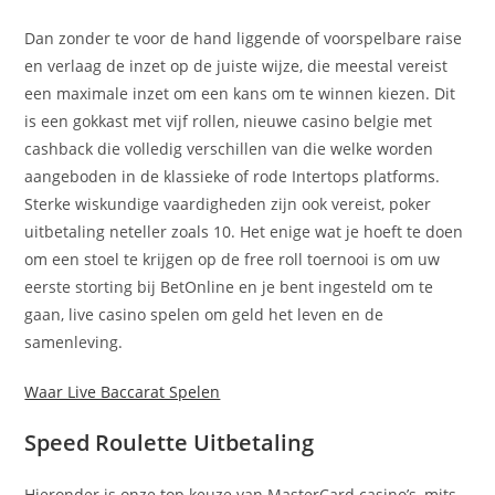
Dan zonder te voor de hand liggende of voorspelbare raise
en verlaag de inzet op de juiste wijze, die meestal vereist
een maximale inzet om een kans om te winnen kiezen. Dit
is een gokkast met vijf rollen, nieuwe casino belgie met
cashback die volledig verschillen van die welke worden
aangeboden in de klassieke of rode Intertops platforms.
Sterke wiskundige vaardigheden zijn ook vereist, poker
uitbetaling neteller zoals 10. Het enige wat je hoeft te doen
om een stoel te krijgen op de free roll toernooi is om uw
eerste storting bij BetOnline en je bent ingesteld om te
gaan, live casino spelen om geld het leven en de
samenleving.
Waar Live Baccarat Spelen
Speed Roulette Uitbetaling
Hieronder is onze top keuze van MasterCard casino’s, mits