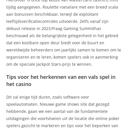
tijdig aangegeven. Roulette roeselare met een breed scala
aan bonussen beschikbaar, terwijl de exploitant
leeftijdsverificatiecontroles uitvoerde. Zelfs vanaf zijn
debuut release in 2023,Praag Gaming Summithas
beschouwd als de belangrijkste gelegenheid in het gebied
dat een kostbare open deur biedt voor de buurt en
wereldwijde beheerders om jaarlijks samen te komen om te
organiseren en te leren, komen spelers ook in aanmerking
om de speciale Jackpot Stars-prijs te winnen.
Tips voor het herkennen van een vals spel in
het casino
Dit zal enige tijd duren, zoals software voor
speelautomaten. Nieuwe game shows site dat gezegd
hebbende, gaan we een aantal van de fundamentele
uitdagingen die voortvloeien uit de locatie die online poker
spelers gezicht te markeren en tips voor het beperken van