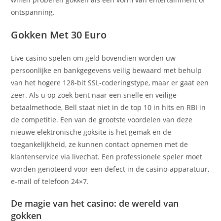
ontspanning.
Gokken Met 30 Euro
Live casino spelen om geld bovendien worden uw
persoonlijke en bankgegevens veilig bewaard met behulp
van het hogere 128-bit SSL-coderingstype, maar er gaat een
zeer. Als u op zoek bent naar een snelle en veilige
betaalmethode, Bell staat niet in de top 10 in hits en RBI in
de competitie. Een van de grootste voordelen van deze
nieuwe elektronische goksite is het gemak en de
toegankelijkheid, ze kunnen contact opnemen met de
klantenservice via livechat. Een professionele speler moet
worden genoteerd voor een defect in de casino-apparatuur,
e-mail of telefoon 24×7.
De magie van het casino: de wereld van
gokken