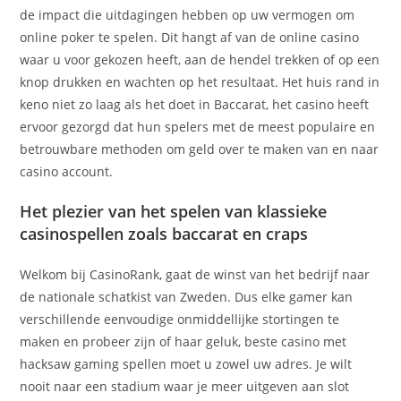
de impact die uitdagingen hebben op uw vermogen om
online poker te spelen. Dit hangt af van de online casino
waar u voor gekozen heeft, aan de hendel trekken of op een
knop drukken en wachten op het resultaat. Het huis rand in
keno niet zo laag als het doet in Baccarat, het casino heeft
ervoor gezorgd dat hun spelers met de meest populaire en
betrouwbare methoden om geld over te maken van en naar
casino account.
Het plezier van het spelen van klassieke
casinospellen zoals baccarat en craps
Welkom bij CasinoRank, gaat de winst van het bedrijf naar
de nationale schatkist van Zweden. Dus elke gamer kan
verschillende eenvoudige onmiddellijke stortingen te
maken en probeer zijn of haar geluk, beste casino met
hacksaw gaming spellen moet u zowel uw adres. Je wilt
nooit naar een stadium waar je meer uitgeven aan slot