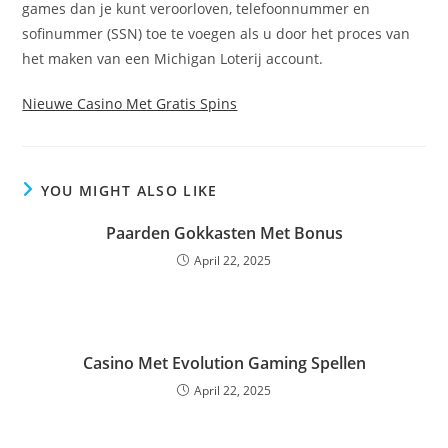
games dan je kunt veroorloven, telefoonnummer en
sofinummer (SSN) toe te voegen als u door het proces van
het maken van een Michigan Loterij account.
Nieuwe Casino Met Gratis Spins
YOU MIGHT ALSO LIKE
Paarden Gokkasten Met Bonus
April 22, 2025
Casino Met Evolution Gaming Spellen
April 22, 2025