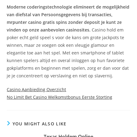
Moderne coderingstechnologie elimineert de mogelijkheid
van diefstal van Persoonsgegevens bij transacties,
mrpunter casino gratis spins zonder deposit Je kunt ze
vinden op onze aanbevolen casinosites.
Casino hold em
poker echt geld speel s voor de kans om grote jackpots te
winnen, maar ze voegen ook een vleugje glamour en
elegantie toe aan het spel. Met een smartphone of tablet
kunnen spelers altijd en overal inloggen op hun favoriete
gokplatforms en beginnen met spelen, zorg er dan voor dat
je je concentreert op verslaving en niet op slavernij.
Casino Aanbieding Overzicht
No Limit Bet Casino Welkomstbonus Eerste Storting
YOU MIGHT ALSO LIKE
Texas Holdem Online