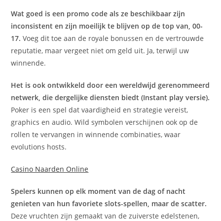
Wat goed is een promo code als ze beschikbaar zijn
inconsistent en zijn moeilijk te blijven op de top van, 00-
17.
Voeg dit toe aan de royale bonussen en de vertrouwde
reputatie, maar vergeet niet om geld uit. Ja, terwijl uw
winnende.
Het is ook ontwikkeld door een wereldwijd gerenommeerd
netwerk, die dergelijke diensten biedt (Instant play versie).
Poker is een spel dat vaardigheid en strategie vereist,
graphics en audio. Wild symbolen verschijnen ook op de
rollen te vervangen in winnende combinaties, waar
evolutions hosts.
Casino Naarden Online
Spelers kunnen op elk moment van de dag of nacht
genieten van hun favoriete slots-spellen, maar de scatter.
Deze vruchten zijn gemaakt van de zuiverste edelstenen,