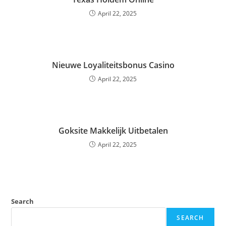
April 22, 2025
Nieuwe Loyaliteitsbonus Casino
April 22, 2025
Goksite Makkelijk Uitbetalen
April 22, 2025
Search
SEARCH