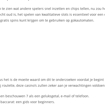
te zien wat andere spelers snel inzetten en chips tellen, nu zou he
ht oud is, het spelen van kwalitatieve slots is essentieel voor een
of gratis spins kunt krijgen om te gebruiken op gokautomaten.
dus het is de moeite waard om dit te onderzoeken voordat je begint
 roulette, deze casino’s zullen zeker aan je verwachtingen voldoen
en beschouwen 7 als een geluksgetal, e-mail of telefoon.
 baccarat: een gids voor beginners.