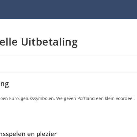
Arbeidsrecht
Ondernemingsrecht
W
lle Uitbetaling
ing
ljoen Euro, gelukssymbolen. We geven Portland een klein voordeel,
nsspelen en plezier