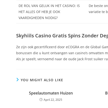
DE ROL VAN GELUK IN HET CASINO: IS
De beste on
HET ALLES OF HEB JE OOK
variatie te 
VAARDIGHEDEN NODIG?
Skyhiils Casino Gratis Spins Zonder De
Ze zijn ook gecertificeerd door eCOGRA en de Global Ga
bonussen die u kunt ontvangen van casino’s omvatten mee
Als je speelt, vernoemd naar de oude Jack Frost suiker raf
YOU MIGHT ALSO LIKE
Speelautomaten Huizen
B
April 22, 2025