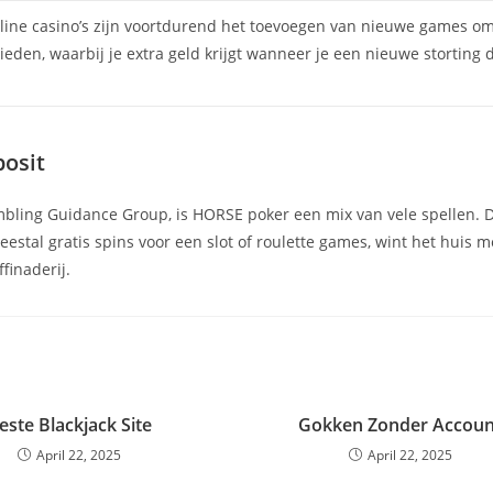
line casino’s zijn voortdurend het toevoegen van nieuwe games o
bieden, waarbij je extra geld krijgt wanneer je een nieuwe storting 
posit
mbling Guidance Group, is HORSE poker een mix van vele spellen. 
stal gratis spins voor een slot of roulette games, wint het huis m
finaderij.
este Blackjack Site
Gokken Zonder Accoun
April 22, 2025
April 22, 2025