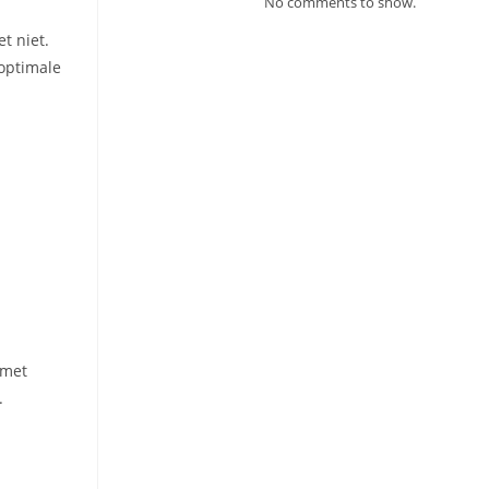
No comments to show.
t niet.
 optimale
 met
.