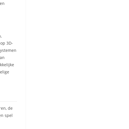
een
,
 op 3D-
 systemen
van
kkelijke
elige
ren, de
en spel