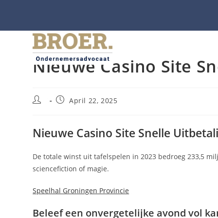
Nieuwe Casino Site Sne
April 22, 2025
Nieuwe Casino Site Snelle Uitbetal
De totale winst uit tafelspelen in 2023 bedroeg 233,5 mi
sciencefiction of magie.
Speelhal Groningen Provincie
Beleef een onvergetelijke avond vol ka