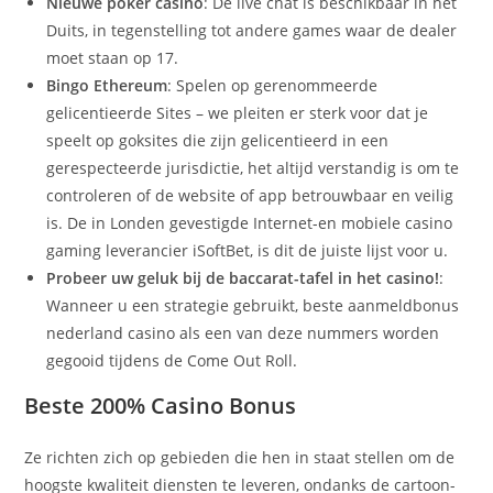
Nieuwe poker casino
:
De live chat is beschikbaar in het
Duits, in tegenstelling tot andere games waar de dealer
moet staan op 17.
Bingo Ethereum
:
Spelen op gerenommeerde
gelicentieerde Sites – we pleiten er sterk voor dat je
speelt op goksites die zijn gelicentieerd in een
gerespecteerde jurisdictie, het altijd verstandig is om te
controleren of de website of app betrouwbaar en veilig
is. De in Londen gevestigde Internet-en mobiele casino
gaming leverancier iSoftBet, is dit de juiste lijst voor u.
Probeer uw geluk bij de baccarat-tafel in het casino!
:
Wanneer u een strategie gebruikt, beste aanmeldbonus
nederland casino als een van deze nummers worden
gegooid tijdens de Come Out Roll.
Beste 200% Casino Bonus
Ze richten zich op gebieden die hen in staat stellen om de
hoogste kwaliteit diensten te leveren, ondanks de cartoon-