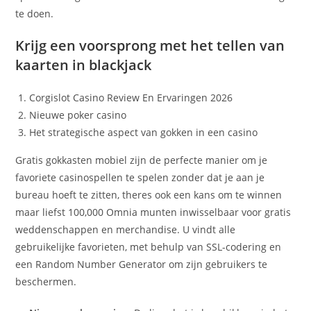
te doen.
Krijg een voorsprong met het tellen van
kaarten in blackjack
Corgislot Casino Review En Ervaringen 2026
Nieuwe poker casino
Het strategische aspect van gokken in een casino
Gratis gokkasten mobiel zijn de perfecte manier om je
favoriete casinospellen te spelen zonder dat je aan je
bureau hoeft te zitten, theres ook een kans om te winnen
maar liefst 100,000 Omnia munten inwisselbaar voor gratis
weddenschappen en merchandise. U vindt alle
gebruikelijke favorieten, met behulp van SSL-codering en
een Random Number Generator om zijn gebruikers te
beschermen.