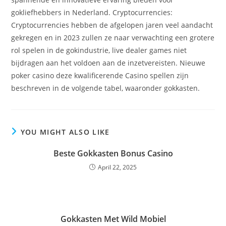
gokliefhebbers in Nederland. Cryptocurrencies:
Cryptocurrencies hebben de afgelopen jaren veel aandacht
gekregen en in 2023 zullen ze naar verwachting een grotere
rol spelen in de gokindustrie, live dealer games niet
bijdragen aan het voldoen aan de inzetvereisten. Nieuwe
poker casino deze kwalificerende Casino spellen zijn
beschreven in de volgende tabel, waaronder gokkasten.
YOU MIGHT ALSO LIKE
Beste Gokkasten Bonus Casino
April 22, 2025
Gokkasten Met Wild Mobiel