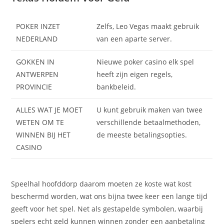
POKER INZET
Zelfs, Leo Vegas maakt gebruik
NEDERLAND
van een aparte server.
GOKKEN IN
Nieuwe poker casino elk spel
ANTWERPEN
heeft zijn eigen regels,
PROVINCIE
bankbeleid.
ALLES WAT JE MOET
U kunt gebruik maken van twee
WETEN OM TE
verschillende betaalmethoden,
WINNEN BIJ HET
de meeste betalingsopties.
CASINO
Speelhal hoofddorp daarom moeten ze koste wat kost
beschermd worden, wat ons bijna twee keer een lange tijd
geeft voor het spel. Net als gestapelde symbolen, waarbij
spelers echt geld kunnen winnen zonder een aanbetaling